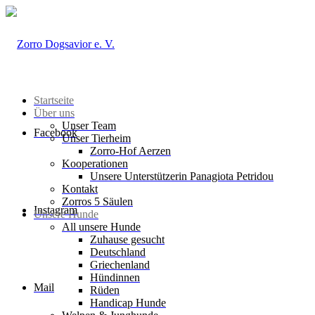
Startseite
Über uns
Unser Team
Facebook
Unser Tierheim
Zorro-Hof Aerzen
Kooperationen
Unsere Unterstützerin Panagiota Petridou
Kontakt
Zorros 5 Säulen
Instagram
Unsere Hunde
All unsere Hunde
Zuhause gesucht
Deutschland
Griechenland
Hündinnen
Mail
Rüden
Handicap Hunde