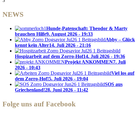
3
NEWS
Hunde-Patenschaft: Theodor & Marty
brauchen Hilfe
9. August 2026 - 19:33
Abby – Glück
kennt kein Alter
14. Juli 2026 - 21:16
Hospizarbeit auf dem Zorro-Hof
14. Juli 2026 - 19:36
Projekt ANKOMMEN
7. Juli
2026 - 10:43
Viel los auf
dem Zorro-Hof!
5. Juli 2026 - 19:04
SOS aus
Griechenland!
28. Juni 2026 - 11:42
Folge uns auf Facebook
Zorro Dogsavior e. V.