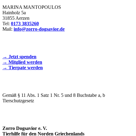
MARINA MANTOPOULOS
Hainholz 5a
31855 Aerzen
Tel:
0173 3835260
Mail:
info@zorro-dogsavior.de
SEIEN SIE AKTIV DABEI!
→ Jetzt spenden
→ Mitglied werden
→ Tierpate werden
WIR SIND EIN TIERSCHUTZVEREIN
Gemäß § 11 Abs. 1 Satz 1 Nr. 5 und 8 Buchstabe a, b
Tierschutzgesetz
SPENDENKONTO
Zorro Dogsavior e. V.
Tierhilfe für den Norden Griechenlands