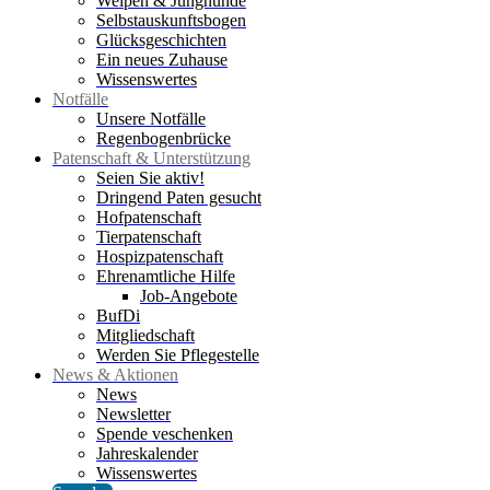
Welpen & Junghunde
Selbstauskunftsbogen
Glücksgeschichten
Ein neues Zuhause
Wissenswertes
Notfälle
Unsere Notfälle
Regenbogenbrücke
Patenschaft & Unterstützung
Seien Sie aktiv!
Dringend Paten gesucht
Hofpatenschaft
Tierpatenschaft
Hospizpatenschaft
Ehrenamtliche Hilfe
Job-Angebote
BufDi
Mitgliedschaft
Werden Sie Pflegestelle
News & Aktionen
News
Newsletter
Spende veschenken
Jahreskalender
Wissenswertes