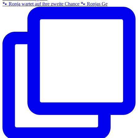
🐾 Ronja wartet auf ihre zweite Chance 🐾 Ronjas Ge