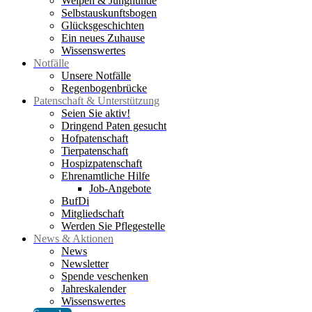
Welpen & Junghunde
Selbstauskunftsbogen
Glücksgeschichten
Ein neues Zuhause
Wissenswertes
Notfälle
Unsere Notfälle
Regenbogenbrücke
Patenschaft & Unterstützung
Seien Sie aktiv!
Dringend Paten gesucht
Hofpatenschaft
Tierpatenschaft
Hospizpatenschaft
Ehrenamtliche Hilfe
Job-Angebote
BufDi
Mitgliedschaft
Werden Sie Pflegestelle
News & Aktionen
News
Newsletter
Spende veschenken
Jahreskalender
Wissenswertes