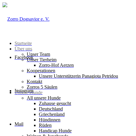
Startseite
Über uns
Unser Team
Facebook
Unser Tierheim
Zorro-Hof Aerzen
Kooperationen
Unsere Unterstützerin Panagiota Petridou
Kontakt
Zorros 5 Säulen
Instagram
Unsere Hunde
All unsere Hunde
Zuhause gesucht
Deutschland
Griechenland
Hündinnen
Mail
Rüden
Handicap Hunde