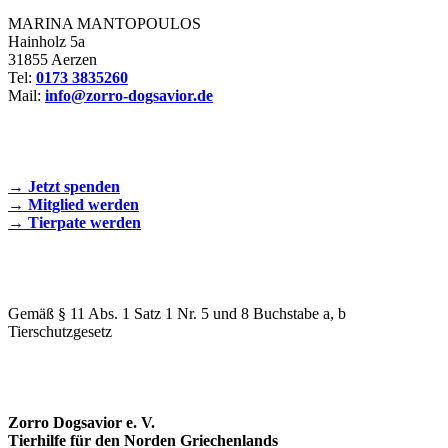
MARINA MANTOPOULOS
Hainholz 5a
31855 Aerzen
Tel:
0173 3835260
Mail:
info@zorro-dogsavior.de
SEIEN SIE AKTIV DABEI!
→ Jetzt spenden
→ Mitglied werden
→ Tierpate werden
WIR SIND EIN TIERSCHUTZVEREIN
Gemäß § 11 Abs. 1 Satz 1 Nr. 5 und 8 Buchstabe a, b
Tierschutzgesetz
SPENDENKONTO
Zorro Dogsavior e. V.
Tierhilfe für den Norden Griechenlands