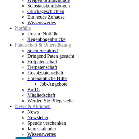
Welpen & Junghunde
Selbstauskunftsbogen
Glücksgeschichten
Ein neues Zuhause
Wissenswertes
Notfälle
Unsere Notfälle
Regenbogenbrücke
Patenschaft & Unterstützung
Seien Sie aktiv!
Dringend Paten gesucht
Hofpatenschaft
Tierpatenschaft
Hospizpatenschaft
Ehrenamtliche Hilfe
Job-Angebote
BufDi
Mitgliedschaft
Werden Sie Pflegestelle
News & Aktionen
News
Newsletter
Spende veschenken
Jahreskalender
Wissenswertes