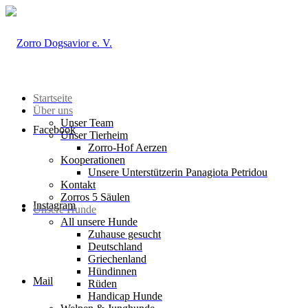
Startseite
Über uns
Unser Team
Facebook
Unser Tierheim
Zorro-Hof Aerzen
Kooperationen
Unsere Unterstützerin Panagiota Petridou
Kontakt
Zorros 5 Säulen
Instagram
Unsere Hunde
All unsere Hunde
Zuhause gesucht
Deutschland
Griechenland
Hündinnen
Mail
Rüden
Handicap Hunde