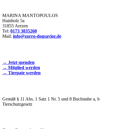
Zorro Dogsavior e. V.
MARINA MANTOPOULOS
Hainholz 5a
31855 Aerzen
Tel:
0173 3835260
Mail:
info@zorro-dogsavior.de
SEIEN SIE AKTIV DABEI!
→ Jetzt spenden
→ Mitglied werden
→ Tierpate werden
WIR SIND EIN TIERSCHUTZVEREIN
Gemäß § 11 Abs. 1 Satz 1 Nr. 5 und 8 Buchstabe a, b
Tierschutzgesetz
SPENDENKONTO