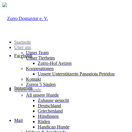
Startseite
Über uns
Unser Team
Facebook
Unser Tierheim
Zorro-Hof Aerzen
Kooperationen
Unsere Unterstützerin Panagiota Petridou
Kontakt
Zorros 5 Säulen
Instagram
Unsere Hunde
All unsere Hunde
Zuhause gesucht
Deutschland
Griechenland
Hündinnen
Mail
Rüden
Handicap Hunde