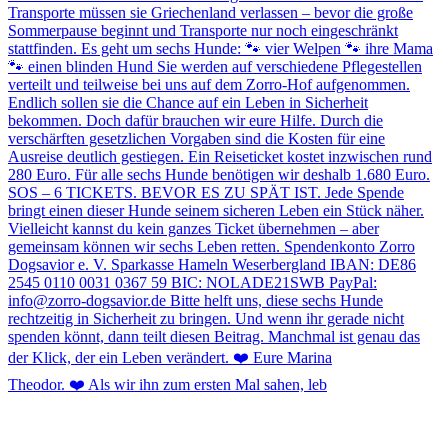
Theodor. ❤️ Als wir ihn zum ersten Mal sahen, leb