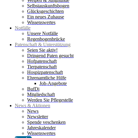
Welpen & Junghunde
Selbstauskunftsbogen
Glücksgeschichten
Ein neues Zuhause
Wissenswertes
Notfälle
Unsere Notfälle
Regenbogenbrücke
Patenschaft & Unterstützung
Seien Sie aktiv!
Dringend Paten gesucht
Hofpatenschaft
Tierpatenschaft
Hospizpatenschaft
Ehrenamtliche Hilfe
Job-Angebote
BufDi
Mitgliedschaft
Werden Sie Pflegestelle
News & Aktionen
News
Newsletter
Spende veschenken
Jahreskalender
Wissenswertes