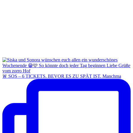
🚨 SOS – 6 TICKETS. BEVOR ES ZU SPÄT IST. Manchma