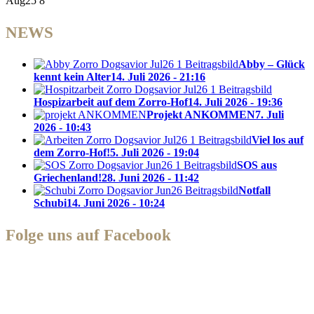
Aug25 8
NEWS
Abby – Glück
kennt kein Alter
14. Juli 2026 - 21:16
Hospizarbeit auf dem Zorro-Hof
14. Juli 2026 - 19:36
Projekt ANKOMMEN
7. Juli
2026 - 10:43
Viel los auf
dem Zorro-Hof!
5. Juli 2026 - 19:04
SOS aus
Griechenland!
28. Juni 2026 - 11:42
Notfall
Schubi
14. Juni 2026 - 10:24
Folge uns auf Facebook
Zorro Dogsavior e. V.