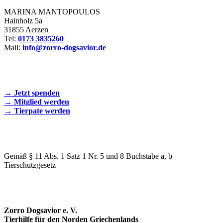
MARINA MANTOPOULOS
Hainholz 5a
31855 Aerzen
Tel:
0173 3835260
Mail:
info@zorro-dogsavior.de
SEIEN SIE AKTIV DABEI!
→ Jetzt spenden
→ Mitglied werden
→ Tierpate werden
WIR SIND EIN TIERSCHUTZVEREIN
Gemäß § 11 Abs. 1 Satz 1 Nr. 5 und 8 Buchstabe a, b
Tierschutzgesetz
SPENDENKONTO
Zorro Dogsavior e. V.
Tierhilfe für den Norden Griechenlands