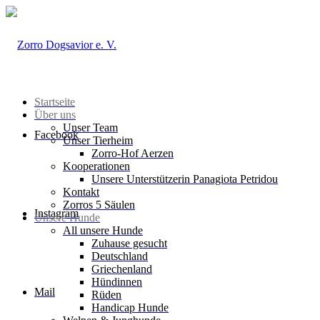
Startseite
Über uns
Unser Team
Facebook
Unser Tierheim
Zorro-Hof Aerzen
Kooperationen
Unsere Unterstützerin Panagiota Petridou
Kontakt
Zorros 5 Säulen
Instagram
Unsere Hunde
All unsere Hunde
Zuhause gesucht
Deutschland
Griechenland
Hündinnen
Mail
Rüden
Handicap Hunde