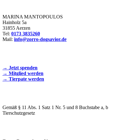
Zorro Dogsavior e. V.
MARINA MANTOPOULOS
Hainholz 5a
31855 Aerzen
Tel:
0173 3835260
Mail:
info@zorro-dogsavior.de
SEIEN SIE AKTIV DABEI!
→ Jetzt spenden
→ Mitglied werden
→ Tierpate werden
WIR SIND EIN TIERSCHUTZVEREIN
Gemäß § 11 Abs. 1 Satz 1 Nr. 5 und 8 Buchstabe a, b
Tierschutzgesetz
SPENDENKONTO