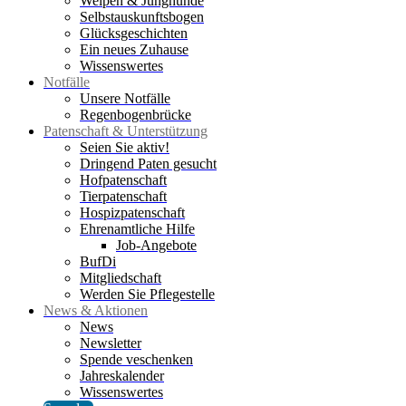
Welpen & Junghunde
Selbstauskunftsbogen
Glücksgeschichten
Ein neues Zuhause
Wissenswertes
Notfälle
Unsere Notfälle
Regenbogenbrücke
Patenschaft & Unterstützung
Seien Sie aktiv!
Dringend Paten gesucht
Hofpatenschaft
Tierpatenschaft
Hospizpatenschaft
Ehrenamtliche Hilfe
Job-Angebote
BufDi
Mitgliedschaft
Werden Sie Pflegestelle
News & Aktionen
News
Newsletter
Spende veschenken
Jahreskalender
Wissenswertes