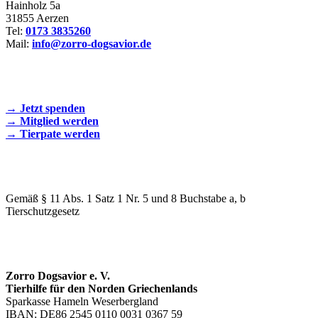
Hainholz 5a
31855 Aerzen
Tel:
0173 3835260
Mail:
info@zorro-dogsavior.de
SEIEN SIE AKTIV DABEI!
→ Jetzt spenden
→ Mitglied werden
→ Tierpate werden
WIR SIND EIN TIERSCHUTZVEREIN
Gemäß § 11 Abs. 1 Satz 1 Nr. 5 und 8 Buchstabe a, b
Tierschutzgesetz
SPENDENKONTO
Zorro Dogsavior e. V.
Tierhilfe für den Norden Griechenlands
Sparkasse Hameln Weserbergland
IBAN: DE86 2545 0110 0031 0367 59