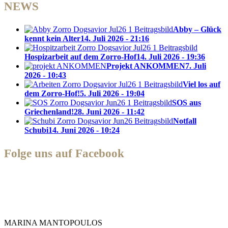
NEWS
Abby – Glück
kennt kein Alter
14. Juli 2026 - 21:16
Hospizarbeit auf dem Zorro-Hof
14. Juli 2026 - 19:36
Projekt ANKOMMEN
7. Juli
2026 - 10:43
Viel los auf
dem Zorro-Hof!
5. Juli 2026 - 19:04
SOS aus
Griechenland!
28. Juni 2026 - 11:42
Notfall
Schubi
14. Juni 2026 - 10:24
Folge uns auf Facebook
Zorro Dogsavior e. V.
MARINA MANTOPOULOS