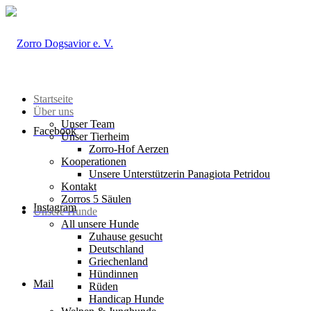
Startseite
Über uns
Unser Team
Facebook
Unser Tierheim
Zorro-Hof Aerzen
Kooperationen
Unsere Unterstützerin Panagiota Petridou
Kontakt
Zorros 5 Säulen
Instagram
Unsere Hunde
All unsere Hunde
Zuhause gesucht
Deutschland
Griechenland
Hündinnen
Mail
Rüden
Handicap Hunde