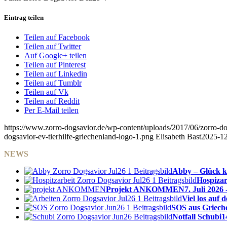
Eintrag teilen
Teilen auf Facebook
Teilen auf Twitter
Auf Google+ teilen
Teilen auf Pinterest
Teilen auf Linkedin
Teilen auf Tumblr
Teilen auf Vk
Teilen auf Reddit
Per E-Mail teilen
https://www.zorro-dogsavior.de/wp-content/uploads/2017/06/zorro-dog
dogsavior-ev-tierhilfe-griechenland-logo-1.png
Elisabeth Bast
2025-12
NEWS
Abby – Glück k
Hospizar
Projekt ANKOMMEN
7. Juli 2026 
Viel los auf
SOS aus Griech
Notfall Schubi
1