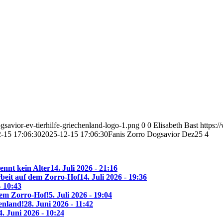
savior-ev-tierhilfe-griechenland-logo-1.png
0
0
Elisabeth Bast
https:
-15 17:06:30
2025-12-15 17:06:30
Fanis Zorro Dogsavior Dez25 4
ennt kein Alter
14. Juli 2026 - 21:16
beit auf dem Zorro-Hof
14. Juli 2026 - 19:36
- 10:43
 dem Zorro-Hof!
5. Juli 2026 - 19:04
enland!
28. Juni 2026 - 11:42
4. Juni 2026 - 10:24