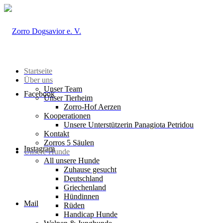
Startseite
Über uns
Unser Team
Facebook
Unser Tierheim
Zorro-Hof Aerzen
Kooperationen
Unsere Unterstützerin Panagiota Petridou
Kontakt
Zorros 5 Säulen
Instagram
Unsere Hunde
All unsere Hunde
Zuhause gesucht
Deutschland
Griechenland
Hündinnen
Mail
Rüden
Handicap Hunde