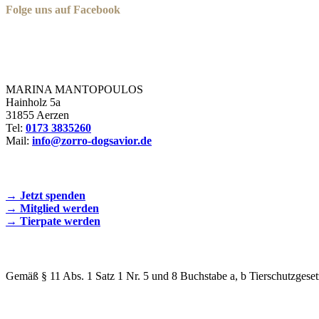
Folge uns auf Facebook
Zorro Dogsavior e. V.
MARINA MANTOPOULOS
Hainholz 5a
31855 Aerzen
Tel:
0173 3835260
Mail:
info@zorro-dogsavior.de
SEIEN SIE AKTIV DABEI!
→ Jetzt spenden
→ Mitglied werden
→ Tierpate werden
WIR SIND EIN TIERSCHUTZVEREIN
Gemäß § 11 Abs. 1 Satz 1 Nr. 5 und 8 Buchstabe a, b Tierschutzgeset
SPENDENKONTO