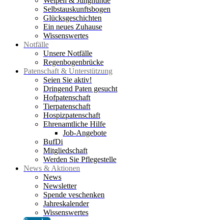
Welpen & Junghunde
Selbstauskunftsbogen
Glücksgeschichten
Ein neues Zuhause
Wissenswertes
Notfälle
Unsere Notfälle
Regenbogenbrücke
Patenschaft & Unterstützung
Seien Sie aktiv!
Dringend Paten gesucht
Hofpatenschaft
Tierpatenschaft
Hospizpatenschaft
Ehrenamtliche Hilfe
Job-Angebote
BufDi
Mitgliedschaft
Werden Sie Pflegestelle
News & Aktionen
News
Newsletter
Spende veschenken
Jahreskalender
Wissenswertes