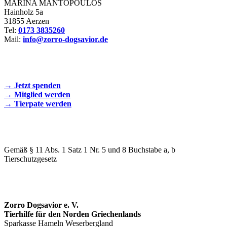
MARINA MANTOPOULOS
Hainholz 5a
31855 Aerzen
Tel:
0173 3835260
Mail:
info@zorro-dogsavior.de
SEIEN SIE AKTIV DABEI!
→ Jetzt spenden
→ Mitglied werden
→ Tierpate werden
WIR SIND EIN TIERSCHUTZVEREIN
Gemäß § 11 Abs. 1 Satz 1 Nr. 5 und 8 Buchstabe a, b
Tierschutzgesetz
SPENDENKONTO
Zorro Dogsavior e. V.
Tierhilfe für den Norden Griechenlands
Sparkasse Hameln Weserbergland