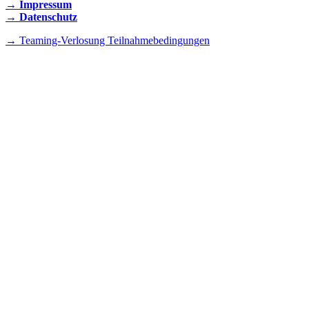
→ Impressum
→ Datenschutz
→ Teaming-Verlosung Teilnahmebedingungen
INSTAGRAM