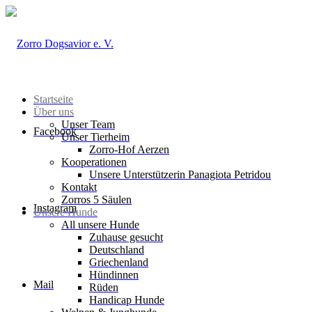
Startseite
Über uns
Unser Team
Facebook
Unser Tierheim
Zorro-Hof Aerzen
Kooperationen
Unsere Unterstützerin Panagiota Petridou
Kontakt
Zorros 5 Säulen
Instagram
Unsere Hunde
All unsere Hunde
Zuhause gesucht
Deutschland
Griechenland
Hündinnen
Mail
Rüden
Handicap Hunde