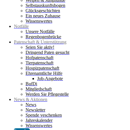
Welpen & Junghunde
Selbstauskunftsbogen
Glücksgeschichten
Ein neues Zuhause
Wissenswertes
Notfälle
Unsere Notfälle
Regenbogenbrücke
Patenschaft & Unterstützung
Seien Sie aktiv!
Dringend Paten gesucht
Hofpatenschaft
Tierpatenschaft
Hospizpatenschaft
Ehrenamtliche Hilfe
Job-Angebote
BufDi
Mitgliedschaft
Werden Sie Pflegestelle
News & Aktionen
News
Newsletter
Spende veschenken
Jahreskalender
Wissenswertes