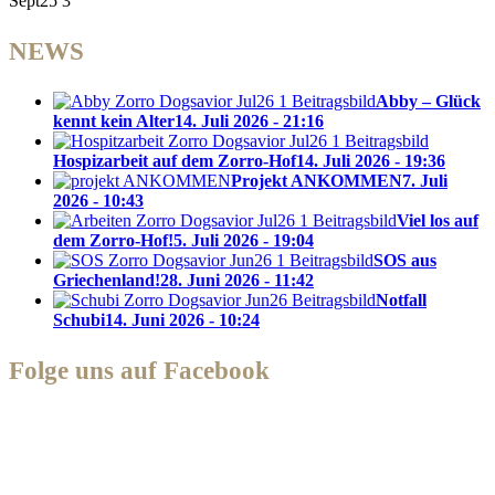
Sept25 3
NEWS
Abby – Glück
kennt kein Alter
14. Juli 2026 - 21:16
Hospizarbeit auf dem Zorro-Hof
14. Juli 2026 - 19:36
Projekt ANKOMMEN
7. Juli
2026 - 10:43
Viel los auf
dem Zorro-Hof!
5. Juli 2026 - 19:04
SOS aus
Griechenland!
28. Juni 2026 - 11:42
Notfall
Schubi
14. Juni 2026 - 10:24
Folge uns auf Facebook
Zorro Dogsavior e. V.