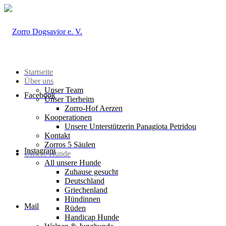
Startseite
Über uns
Unser Team
Facebook
Unser Tierheim
Zorro-Hof Aerzen
Kooperationen
Unsere Unterstützerin Panagiota Petridou
Kontakt
Zorros 5 Säulen
Instagram
Unsere Hunde
All unsere Hunde
Zuhause gesucht
Deutschland
Griechenland
Hündinnen
Mail
Rüden
Handicap Hunde