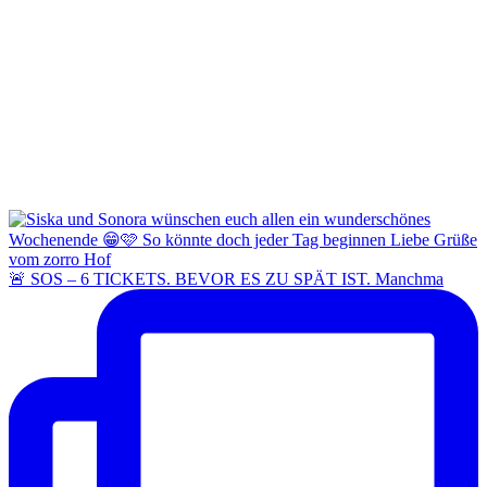
🚨 SOS – 6 TICKETS. BEVOR ES ZU SPÄT IST. Manchma