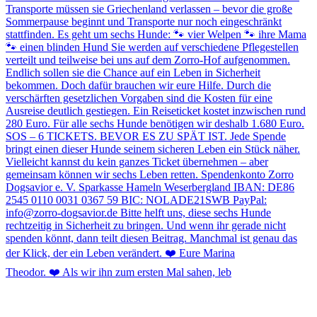
Theodor. ❤️ Als wir ihn zum ersten Mal sahen, leb