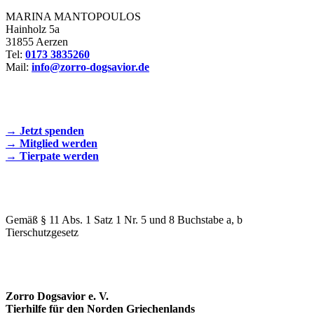
MARINA MANTOPOULOS
Hainholz 5a
31855 Aerzen
Tel:
0173 3835260
Mail:
info@zorro-dogsavior.de
SEIEN SIE AKTIV DABEI!
→ Jetzt spenden
→ Mitglied werden
→ Tierpate werden
WIR SIND EIN TIERSCHUTZVEREIN
Gemäß § 11 Abs. 1 Satz 1 Nr. 5 und 8 Buchstabe a, b
Tierschutzgesetz
SPENDENKONTO
Zorro Dogsavior e. V.
Tierhilfe für den Norden Griechenlands