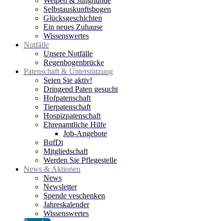
Welpen & Junghunde
Selbstauskunftsbogen
Glücksgeschichten
Ein neues Zuhause
Wissenswertes
Notfälle
Unsere Notfälle
Regenbogenbrücke
Patenschaft & Unterstützung
Seien Sie aktiv!
Dringend Paten gesucht
Hofpatenschaft
Tierpatenschaft
Hospizpatenschaft
Ehrenamtliche Hilfe
Job-Angebote
BufDi
Mitgliedschaft
Werden Sie Pflegestelle
News & Aktionen
News
Newsletter
Spende veschenken
Jahreskalender
Wissenswertes