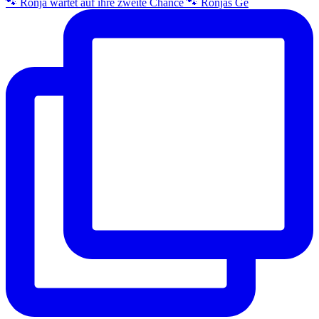
🐾 Ronja wartet auf ihre zweite Chance 🐾 Ronjas Ge