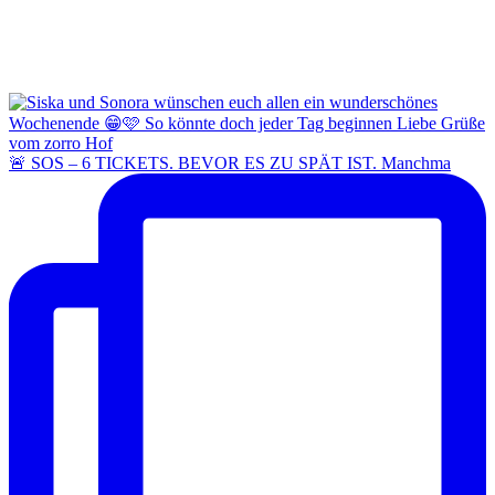
🚨 SOS – 6 TICKETS. BEVOR ES ZU SPÄT IST. Manchma