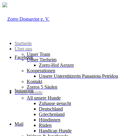
Startseite
Über uns
Unser Team
Facebook
Unser Tierheim
Zorro-Hof Aerzen
Kooperationen
Unsere Unterstützerin Panagiota Petridou
Kontakt
Zorros 5 Säulen
Instagram
Unsere Hunde
All unsere Hunde
Zuhause gesucht
Deutschland
Griechenland
Hündinnen
Mail
Rüden
Handicap Hunde