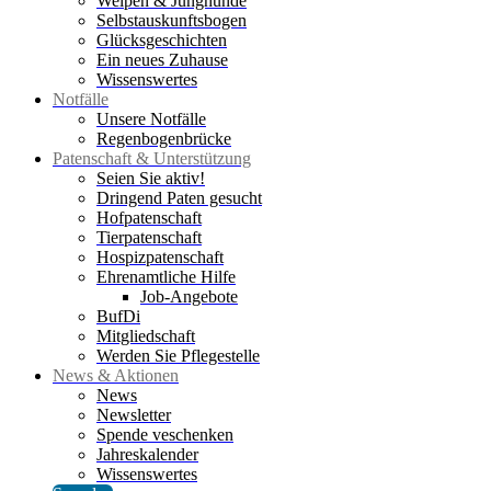
Welpen & Junghunde
Selbstauskunftsbogen
Glücksgeschichten
Ein neues Zuhause
Wissenswertes
Notfälle
Unsere Notfälle
Regenbogenbrücke
Patenschaft & Unterstützung
Seien Sie aktiv!
Dringend Paten gesucht
Hofpatenschaft
Tierpatenschaft
Hospizpatenschaft
Ehrenamtliche Hilfe
Job-Angebote
BufDi
Mitgliedschaft
Werden Sie Pflegestelle
News & Aktionen
News
Newsletter
Spende veschenken
Jahreskalender
Wissenswertes