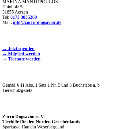
MARINA MANTOPOULOS
Hainholz 5a
31855 Aerzen
Tel:
0173 3835260
Mail:
info@zorro-dogsavior.de
SEIEN SIE AKTIV DABEI!
→ Jetzt spenden
→ Mitglied werden
→ Tierpate werden
WIR SIND EIN TIERSCHUTZVEREIN
Gemäß § 11 Abs. 1 Satz 1 Nr. 5 und 8 Buchstabe a, b
Tierschutzgesetz
SPENDENKONTO
Zorro Dogsavior e. V.
Tierhilfe für den Norden Griechenlands
Sparkasse Hameln Weserbergland