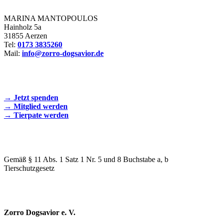
MARINA MANTOPOULOS
Hainholz 5a
31855 Aerzen
Tel:
0173 3835260
Mail:
info@zorro-dogsavior.de
SEIEN SIE AKTIV DABEI!
→ Jetzt spenden
→ Mitglied werden
→ Tierpate werden
WIR SIND EIN TIERSCHUTZVEREIN
Gemäß § 11 Abs. 1 Satz 1 Nr. 5 und 8 Buchstabe a, b
Tierschutzgesetz
SPENDENKONTO
Zorro Dogsavior e. V.