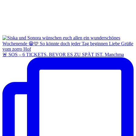
🚨 SOS – 6 TICKETS. BEVOR ES ZU SPÄT IST. Manchma