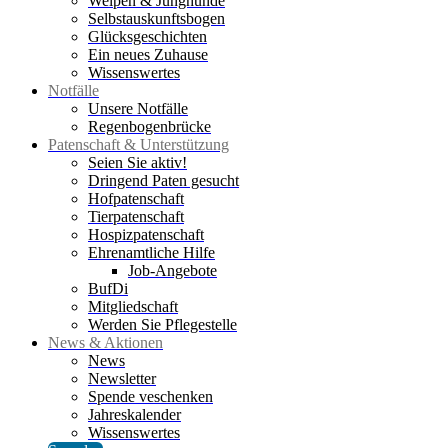
Welpen & Junghunde
Selbstauskunftsbogen
Glücksgeschichten
Ein neues Zuhause
Wissenswertes
Notfälle
Unsere Notfälle
Regenbogenbrücke
Patenschaft & Unterstützung
Seien Sie aktiv!
Dringend Paten gesucht
Hofpatenschaft
Tierpatenschaft
Hospizpatenschaft
Ehrenamtliche Hilfe
Job-Angebote
BufDi
Mitgliedschaft
Werden Sie Pflegestelle
News & Aktionen
News
Newsletter
Spende veschenken
Jahreskalender
Wissenswertes