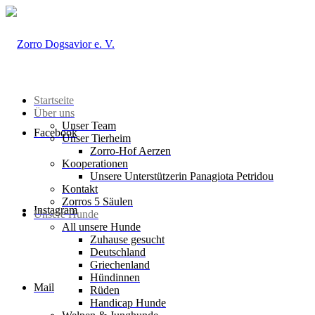
Startseite
Über uns
Unser Team
Facebook
Unser Tierheim
Zorro-Hof Aerzen
Kooperationen
Unsere Unterstützerin Panagiota Petridou
Kontakt
Zorros 5 Säulen
Instagram
Unsere Hunde
All unsere Hunde
Zuhause gesucht
Deutschland
Griechenland
Hündinnen
Mail
Rüden
Handicap Hunde