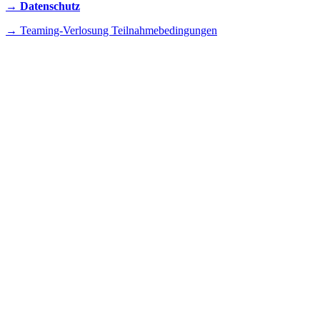
→ Datenschutz
→ Teaming-Verlosung Teilnahmebedingungen
INSTAGRAM