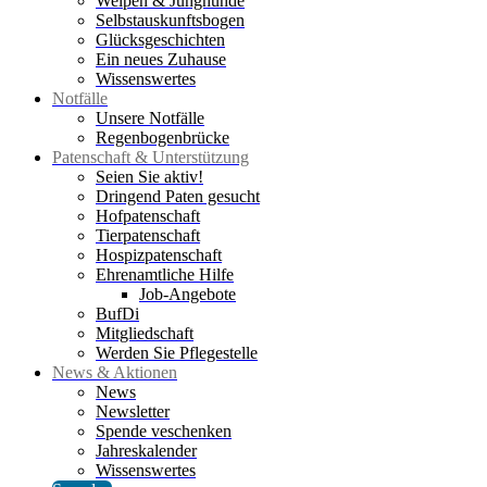
Welpen & Junghunde
Selbstauskunftsbogen
Glücksgeschichten
Ein neues Zuhause
Wissenswertes
Notfälle
Unsere Notfälle
Regenbogenbrücke
Patenschaft & Unterstützung
Seien Sie aktiv!
Dringend Paten gesucht
Hofpatenschaft
Tierpatenschaft
Hospizpatenschaft
Ehrenamtliche Hilfe
Job-Angebote
BufDi
Mitgliedschaft
Werden Sie Pflegestelle
News & Aktionen
News
Newsletter
Spende veschenken
Jahreskalender
Wissenswertes