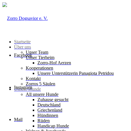
Startseite
Über uns
Unser Team
Facebook
Unser Tierheim
Zorro-Hof Aerzen
Kooperationen
Unsere Unterstützerin Panagiota Petridou
Kontakt
Zorros 5 Säulen
Instagram
Unsere Hunde
All unsere Hunde
Zuhause gesucht
Deutschland
Griechenland
Hündinnen
Mail
Rüden
Handicap Hunde