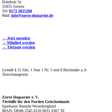
Hainholz 5a
31855 Aerzen
Tel:
0173 3835260
Mail:
info@zorro-dogsavior.de
SEIEN SIE AKTIV DABEI!
→ Jetzt spenden
→ Mitglied werden
→ Tierpate werden
WIR SIND EIN TIERSCHUTZVEREIN
Gemäß § 11 Abs. 1 Satz 1 Nr. 5 und 8 Buchstabe a, b
Tierschutzgesetz
SPENDENKONTO
Zorro Dogsavior e. V.
Tierhilfe für den Norden Griechenlands
Sparkasse Hameln Weserbergland
IBAN: DE86 2545 0110 0031 0367 59