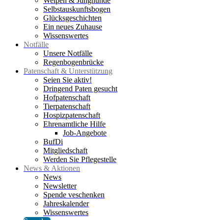
Welpen & Junghunde
Selbstauskunftsbogen
Glücksgeschichten
Ein neues Zuhause
Wissenswertes
Notfälle
Unsere Notfälle
Regenbogenbrücke
Patenschaft & Unterstützung
Seien Sie aktiv!
Dringend Paten gesucht
Hofpatenschaft
Tierpatenschaft
Hospizpatenschaft
Ehrenamtliche Hilfe
Job-Angebote
BufDi
Mitgliedschaft
Werden Sie Pflegestelle
News & Aktionen
News
Newsletter
Spende veschenken
Jahreskalender
Wissenswertes