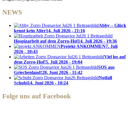
NEWS
Abby – Glück
kennt kein Alter
14. Juli 2026 - 21:16
Hospizarbeit auf dem Zorro-Hof
14. Juli 2026 - 19:36
Projekt ANKOMMEN
7. Juli
2026 - 10:43
Viel los auf
dem Zorro-Hof!
5. Juli 2026 - 19:04
SOS aus
Griechenland!
28. Juni 2026 - 11:42
Notfall
Schubi
14. Juni 2026 - 10:24
Folge uns auf Facebook
Zorro Dogsavior e. V.