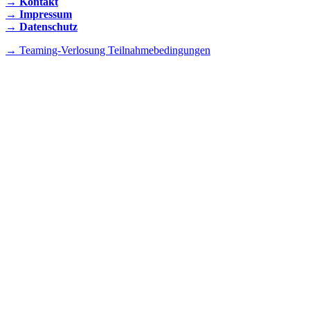
→ Kontakt
→ Impressum
→ Datenschutz
→ Teaming-Verlosung Teilnahmebedingungen
INSTAGRAM