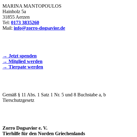
MARINA MANTOPOULOS
Hainholz 5a
31855 Aerzen
Tel:
0173 3835260
Mail:
info@zorro-dogsavior.de
SEIEN SIE AKTIV DABEI!
→ Jetzt spenden
→ Mitglied werden
→ Tierpate werden
WIR SIND EIN TIERSCHUTZVEREIN
Gemäß § 11 Abs. 1 Satz 1 Nr. 5 und 8 Buchstabe a, b
Tierschutzgesetz
SPENDENKONTO
Zorro Dogsavior e. V.
Tierhilfe für den Norden Griechenlands