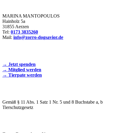
Zorro Dogsavior e. V.
MARINA MANTOPOULOS
Hainholz 5a
31855 Aerzen
Tel:
0173 3835260
Mail:
info@zorro-dogsavior.de
SEIEN SIE AKTIV DABEI!
→ Jetzt spenden
→ Mitglied werden
→ Tierpate werden
WIR SIND EIN TIERSCHUTZVEREIN
Gemäß § 11 Abs. 1 Satz 1 Nr. 5 und 8 Buchstabe a, b
Tierschutzgesetz
SPENDENKONTO