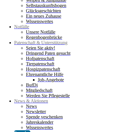
Welpen & Junghunde
Selbstauskunftsbogen
Glücksgeschichten
Ein neues Zuhause
Wissenswertes
Notfälle
Unsere Notfälle
Regenbogenbrücke
Patenschaft & Unterstützung
Seien Sie aktiv!
Dringend Paten gesucht
Hofpatenschaft
Tierpatenschaft
Hospizpatenschaft
Ehrenamtliche Hilfe
Job-Angebote
BufDi
Mitgliedschaft
Werden Sie Pflegestelle
News & Aktionen
News
Newsletter
Spende veschenken
Jahreskalender
Wissenswertes