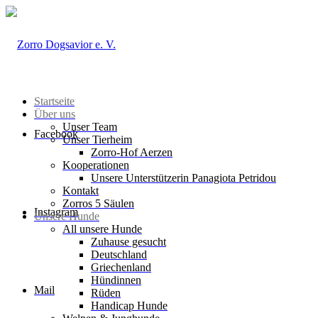
Startseite
Über uns
Unser Team
Facebook
Unser Tierheim
Zorro-Hof Aerzen
Kooperationen
Unsere Unterstützerin Panagiota Petridou
Kontakt
Zorros 5 Säulen
Instagram
Unsere Hunde
All unsere Hunde
Zuhause gesucht
Deutschland
Griechenland
Hündinnen
Mail
Rüden
Handicap Hunde