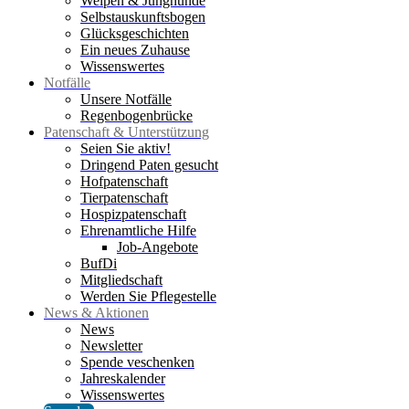
Welpen & Junghunde
Selbstauskunftsbogen
Glücksgeschichten
Ein neues Zuhause
Wissenswertes
Notfälle
Unsere Notfälle
Regenbogenbrücke
Patenschaft & Unterstützung
Seien Sie aktiv!
Dringend Paten gesucht
Hofpatenschaft
Tierpatenschaft
Hospizpatenschaft
Ehrenamtliche Hilfe
Job-Angebote
BufDi
Mitgliedschaft
Werden Sie Pflegestelle
News & Aktionen
News
Newsletter
Spende veschenken
Jahreskalender
Wissenswertes