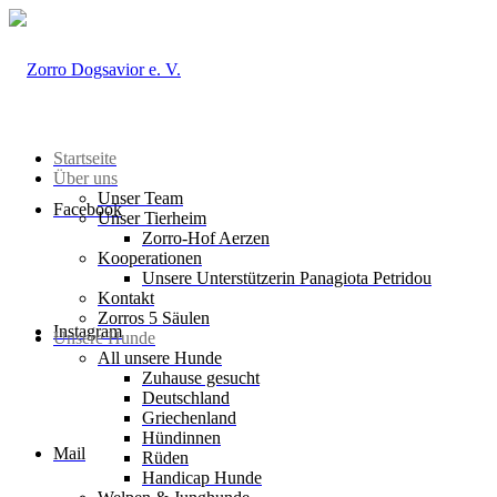
Startseite
Über uns
Unser Team
Facebook
Unser Tierheim
Zorro-Hof Aerzen
Kooperationen
Unsere Unterstützerin Panagiota Petridou
Kontakt
Zorros 5 Säulen
Instagram
Unsere Hunde
All unsere Hunde
Zuhause gesucht
Deutschland
Griechenland
Hündinnen
Mail
Rüden
Handicap Hunde