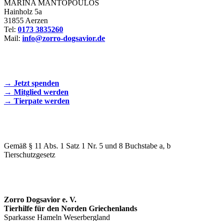
MARINA MANTOPOULOS
Hainholz 5a
31855 Aerzen
Tel:
0173 3835260
Mail:
info@zorro-dogsavior.de
SEIEN SIE AKTIV DABEI!
→ Jetzt spenden
→ Mitglied werden
→ Tierpate werden
WIR SIND EIN TIERSCHUTZVEREIN
Gemäß § 11 Abs. 1 Satz 1 Nr. 5 und 8 Buchstabe a, b
Tierschutzgesetz
SPENDENKONTO
Zorro Dogsavior e. V.
Tierhilfe für den Norden Griechenlands
Sparkasse Hameln Weserbergland