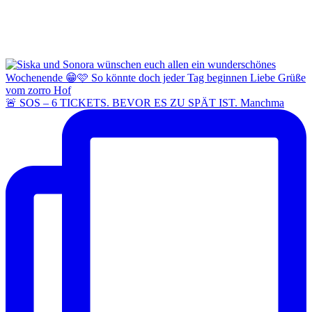
🚨 SOS – 6 TICKETS. BEVOR ES ZU SPÄT IST. Manchma