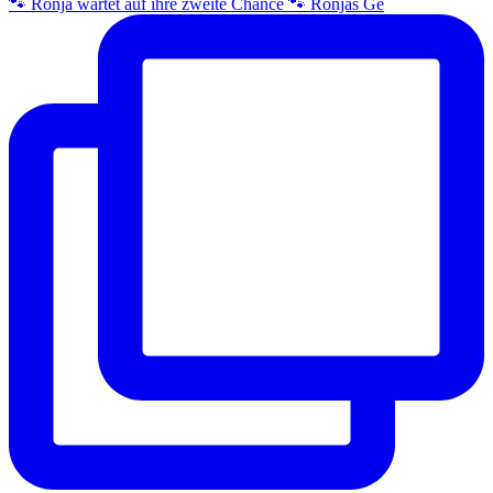
🐾 Ronja wartet auf ihre zweite Chance 🐾 Ronjas Ge