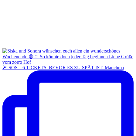
🚨 SOS – 6 TICKETS. BEVOR ES ZU SPÄT IST. Manchma