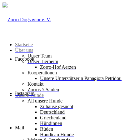
Startseite
Über uns
Unser Team
Facebook
Unser Tierheim
Zorro-Hof Aerzen
Kooperationen
Unsere Unterstützerin Panagiota Petridou
Kontakt
Zorros 5 Säulen
Instagram
Unsere Hunde
All unsere Hunde
Zuhause gesucht
Deutschland
Griechenland
Hündinnen
Mail
Rüden
Handicap Hunde