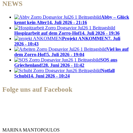
NEWS
Abby – Glück
kennt kein Alter
14. Juli 2026 - 21:16
Hospizarbeit auf dem Zorro-Hof
14. Juli 2026 - 19:36
Projekt ANKOMMEN
7. Juli
2026 - 10:43
Viel los auf
dem Zorro-Hof!
5. Juli 2026 - 19:04
SOS aus
Griechenland!
28. Juni 2026 - 11:42
Notfall
Schubi
14. Juni 2026 - 10:24
Folge uns auf Facebook
Zorro Dogsavior e. V.
MARINA MANTOPOULOS