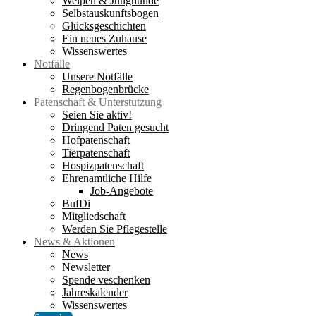
Welpen & Junghunde
Selbstauskunftsbogen
Glücksgeschichten
Ein neues Zuhause
Wissenswertes
Notfälle
Unsere Notfälle
Regenbogenbrücke
Patenschaft & Unterstützung
Seien Sie aktiv!
Dringend Paten gesucht
Hofpatenschaft
Tierpatenschaft
Hospizpatenschaft
Ehrenamtliche Hilfe
Job-Angebote
BufDi
Mitgliedschaft
Werden Sie Pflegestelle
News & Aktionen
News
Newsletter
Spende veschenken
Jahreskalender
Wissenswertes