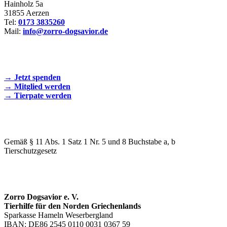
Hainholz 5a
31855 Aerzen
Tel:
0173 3835260
Mail:
info@zorro-dogsavior.de
SEIEN SIE AKTIV DABEI!
→ Jetzt spenden
→ Mitglied werden
→ Tierpate werden
WIR SIND EIN TIERSCHUTZVEREIN
Gemäß § 11 Abs. 1 Satz 1 Nr. 5 und 8 Buchstabe a, b
Tierschutzgesetz
SPENDENKONTO
Zorro Dogsavior e. V.
Tierhilfe für den Norden Griechenlands
Sparkasse Hameln Weserbergland
IBAN: DE86 2545 0110 0031 0367 59