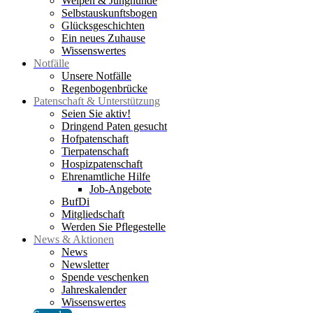
Welpen & Junghunde
Selbstauskunftsbogen
Glücksgeschichten
Ein neues Zuhause
Wissenswertes
Notfälle
Unsere Notfälle
Regenbogenbrücke
Patenschaft & Unterstützung
Seien Sie aktiv!
Dringend Paten gesucht
Hofpatenschaft
Tierpatenschaft
Hospizpatenschaft
Ehrenamtliche Hilfe
Job-Angebote
BufDi
Mitgliedschaft
Werden Sie Pflegestelle
News & Aktionen
News
Newsletter
Spende veschenken
Jahreskalender
Wissenswertes