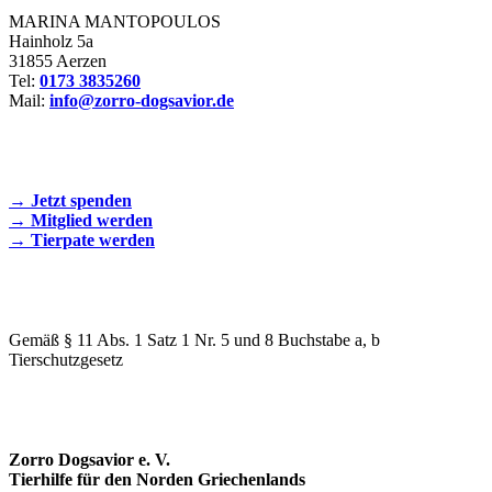
MARINA MANTOPOULOS
Hainholz 5a
31855 Aerzen
Tel:
0173 3835260
Mail:
info@zorro-dogsavior.de
SEIEN SIE AKTIV DABEI!
→ Jetzt spenden
→ Mitglied werden
→ Tierpate werden
WIR SIND EIN TIERSCHUTZVEREIN
Gemäß § 11 Abs. 1 Satz 1 Nr. 5 und 8 Buchstabe a, b
Tierschutzgesetz
SPENDENKONTO
Zorro Dogsavior e. V.
Tierhilfe für den Norden Griechenlands