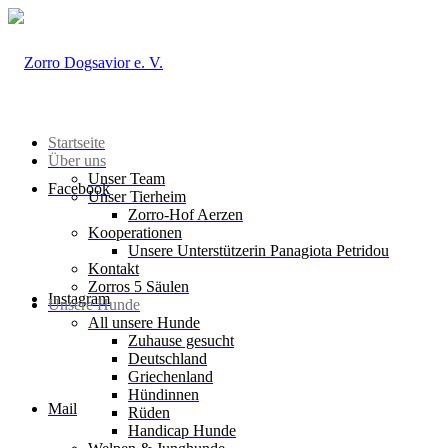
Startseite
Über uns
Unser Team
Facebook
Unser Tierheim
Zorro-Hof Aerzen
Kooperationen
Unsere Unterstützerin Panagiota Petridou
Kontakt
Zorros 5 Säulen
Instagram
Unsere Hunde
All unsere Hunde
Zuhause gesucht
Deutschland
Griechenland
Hündinnen
Mail
Rüden
Handicap Hunde