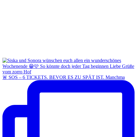
🚨 SOS – 6 TICKETS. BEVOR ES ZU SPÄT IST. Manchma