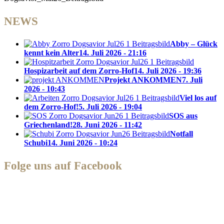
NEWS
Abby – Glück
kennt kein Alter
14. Juli 2026 - 21:16
Hospizarbeit auf dem Zorro-Hof
14. Juli 2026 - 19:36
Projekt ANKOMMEN
7. Juli
2026 - 10:43
Viel los auf
dem Zorro-Hof!
5. Juli 2026 - 19:04
SOS aus
Griechenland!
28. Juni 2026 - 11:42
Notfall
Schubi
14. Juni 2026 - 10:24
Folge uns auf Facebook
Zorro Dogsavior e. V.