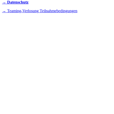
→ Datenschutz
→ Teaming-Verlosung Teilnahmebedingungen
INSTAGRAM