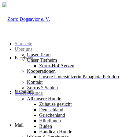
Startseite
Über uns
Unser Team
Facebook
Unser Tierheim
Zorro-Hof Aerzen
Kooperationen
Unsere Unterstützerin Panagiota Petridou
Kontakt
Zorros 5 Säulen
Instagram
Unsere Hunde
All unsere Hunde
Zuhause gesucht
Deutschland
Griechenland
Hündinnen
Mail
Rüden
Handicap Hunde