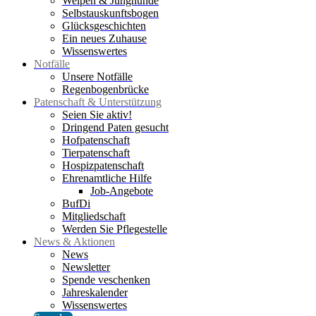
Welpen & Junghunde
Selbstauskunftsbogen
Glücksgeschichten
Ein neues Zuhause
Wissenswertes
Notfälle
Unsere Notfälle
Regenbogenbrücke
Patenschaft & Unterstützung
Seien Sie aktiv!
Dringend Paten gesucht
Hofpatenschaft
Tierpatenschaft
Hospizpatenschaft
Ehrenamtliche Hilfe
Job-Angebote
BufDi
Mitgliedschaft
Werden Sie Pflegestelle
News & Aktionen
News
Newsletter
Spende veschenken
Jahreskalender
Wissenswertes