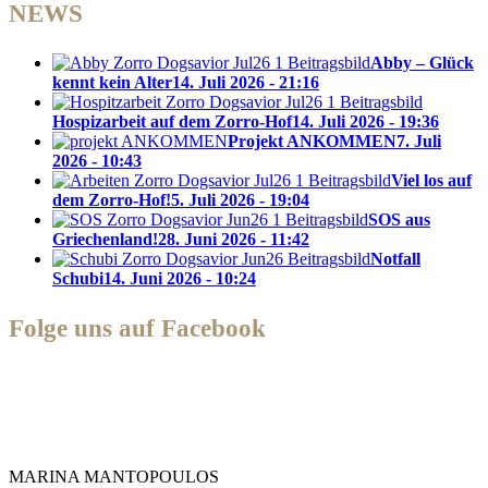
NEWS
Abby – Glück
kennt kein Alter
14. Juli 2026 - 21:16
Hospizarbeit auf dem Zorro-Hof
14. Juli 2026 - 19:36
Projekt ANKOMMEN
7. Juli
2026 - 10:43
Viel los auf
dem Zorro-Hof!
5. Juli 2026 - 19:04
SOS aus
Griechenland!
28. Juni 2026 - 11:42
Notfall
Schubi
14. Juni 2026 - 10:24
Folge uns auf Facebook
Zorro Dogsavior e. V.
MARINA MANTOPOULOS