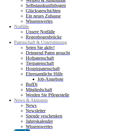
Welpen & Junghunde
Selbstauskunftsbogen
Glücksgeschichten
Ein neues Zuhause
Wissenswertes
Notfälle
Unsere Notfälle
Regenbogenbrücke
Patenschaft & Unterstützung
Seien Sie aktiv!
Dringend Paten gesucht
Hofpatenschaft
Tierpatenschaft
Hospizpatenschaft
Ehrenamtliche Hilfe
Job-Angebote
BufDi
Mitgliedschaft
Werden Sie Pflegestelle
News & Aktionen
News
Newsletter
Spende veschenken
Jahreskalender
Wissenswertes