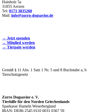
Hainholz 5a
31855 Aerzen
Tel:
0173 3835260
Mail:
info@zorro-dogsavior.de
SEIEN SIE AKTIV DABEI!
→ Jetzt spenden
→ Mitglied werden
→ Tierpate werden
WIR SIND EIN TIERSCHUTZVEREIN
Gemäß § 11 Abs. 1 Satz 1 Nr. 5 und 8 Buchstabe a, b
Tierschutzgesetz
SPENDENKONTO
Zorro Dogsavior e. V.
Tierhilfe für den Norden Griechenlands
Sparkasse Hameln Weserbergland
IBAN: DE86 2545 0110 0031 0367 59