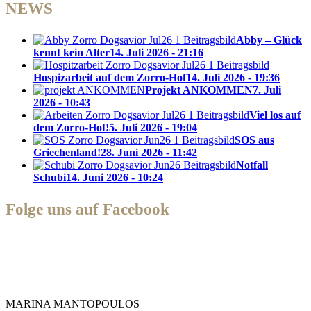
NEWS
Abby – Glück
kennt kein Alter
14. Juli 2026 - 21:16
Hospizarbeit auf dem Zorro-Hof
14. Juli 2026 - 19:36
Projekt ANKOMMEN
7. Juli
2026 - 10:43
Viel los auf
dem Zorro-Hof!
5. Juli 2026 - 19:04
SOS aus
Griechenland!
28. Juni 2026 - 11:42
Notfall
Schubi
14. Juni 2026 - 10:24
Folge uns auf Facebook
Zorro Dogsavior e. V.
MARINA MANTOPOULOS