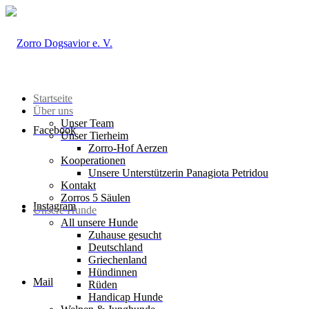
Startseite
Über uns
Unser Team
Facebook
Unser Tierheim
Zorro-Hof Aerzen
Kooperationen
Unsere Unterstützerin Panagiota Petridou
Kontakt
Zorros 5 Säulen
Instagram
Unsere Hunde
All unsere Hunde
Zuhause gesucht
Deutschland
Griechenland
Hündinnen
Mail
Rüden
Handicap Hunde