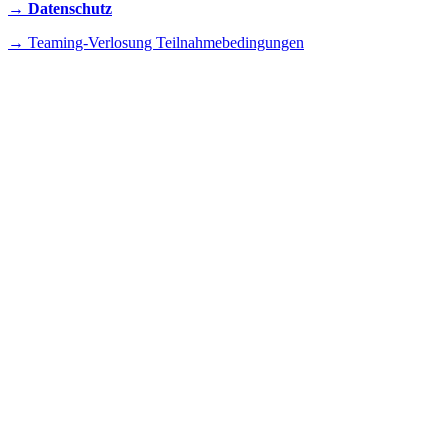
→ Datenschutz
→ Teaming-Verlosung Teilnahmebedingungen
INSTAGRAM