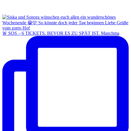
🚨 SOS – 6 TICKETS. BEVOR ES ZU SPÄT IST. Manchma