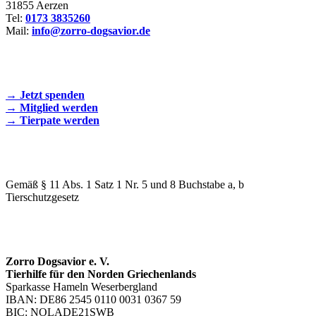
31855 Aerzen
Tel:
0173 3835260
Mail:
info@zorro-dogsavior.de
SEIEN SIE AKTIV DABEI!
→ Jetzt spenden
→ Mitglied werden
→ Tierpate werden
WIR SIND EIN TIERSCHUTZVEREIN
Gemäß § 11 Abs. 1 Satz 1 Nr. 5 und 8 Buchstabe a, b
Tierschutzgesetz
SPENDENKONTO
Zorro Dogsavior e. V.
Tierhilfe für den Norden Griechenlands
Sparkasse Hameln Weserbergland
IBAN: DE86 2545 0110 0031 0367 59
BIC: NOLADE21SWB