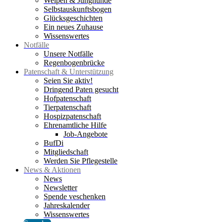
Welpen & Junghunde
Selbstauskunftsbogen
Glücksgeschichten
Ein neues Zuhause
Wissenswertes
Notfälle
Unsere Notfälle
Regenbogenbrücke
Patenschaft & Unterstützung
Seien Sie aktiv!
Dringend Paten gesucht
Hofpatenschaft
Tierpatenschaft
Hospizpatenschaft
Ehrenamtliche Hilfe
Job-Angebote
BufDi
Mitgliedschaft
Werden Sie Pflegestelle
News & Aktionen
News
Newsletter
Spende veschenken
Jahreskalender
Wissenswertes