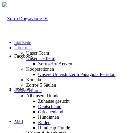
Startseite
Über uns
Unser Team
Facebook
Unser Tierheim
Zorro-Hof Aerzen
Kooperationen
Unsere Unterstützerin Panagiota Petridou
Kontakt
Zorros 5 Säulen
Instagram
Unsere Hunde
All unsere Hunde
Zuhause gesucht
Deutschland
Griechenland
Hündinnen
Mail
Rüden
Handicap Hunde