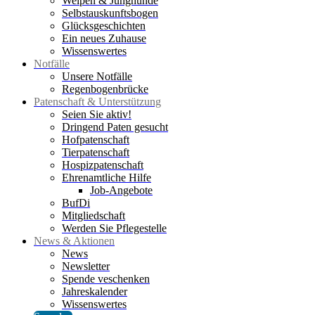
Welpen & Junghunde
Selbstauskunftsbogen
Glücksgeschichten
Ein neues Zuhause
Wissenswertes
Notfälle
Unsere Notfälle
Regenbogenbrücke
Patenschaft & Unterstützung
Seien Sie aktiv!
Dringend Paten gesucht
Hofpatenschaft
Tierpatenschaft
Hospizpatenschaft
Ehrenamtliche Hilfe
Job-Angebote
BufDi
Mitgliedschaft
Werden Sie Pflegestelle
News & Aktionen
News
Newsletter
Spende veschenken
Jahreskalender
Wissenswertes