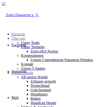
Startseite
Über uns
Unser Team
Facebook
Unser Tierheim
Zorro-Hof Aerzen
Kooperationen
Unsere Unterstützerin Panagiota Petridou
Kontakt
Zorros 5 Säulen
Instagram
Unsere Hunde
All unsere Hunde
Zuhause gesucht
Deutschland
Griechenland
Hündinnen
Mail
Rüden
Handicap Hunde