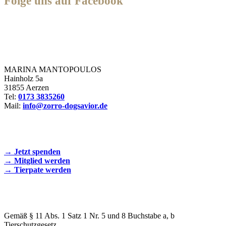
Folge uns auf Facebook
Zorro Dogsavior e. V.
MARINA MANTOPOULOS
Hainholz 5a
31855 Aerzen
Tel:
0173 3835260
Mail:
info@zorro-dogsavior.de
SEIEN SIE AKTIV DABEI!
→ Jetzt spenden
→ Mitglied werden
→ Tierpate werden
WIR SIND EIN TIERSCHUTZVEREIN
Gemäß § 11 Abs. 1 Satz 1 Nr. 5 und 8 Buchstabe a, b
Tierschutzgesetz