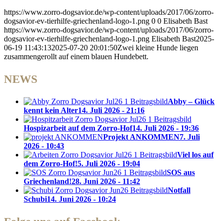
https://www.zorro-dogsavior.de/wp-content/uploads/2017/06/zorro-
dogsavior-ev-tierhilfe-griechenland-logo-1.png
0
0
Elisabeth Bast
https://www.zorro-dogsavior.de/wp-content/uploads/2017/06/zorro-
dogsavior-ev-tierhilfe-griechenland-logo-1.png
Elisabeth Bast
2025-
06-19 11:43:13
2025-07-20 20:01:50
Zwei kleine Hunde liegen
zusammengerollt auf einem blauen Hundebett.
NEWS
Abby – Glück
kennt kein Alter
14. Juli 2026 - 21:16
Hospizarbeit auf dem Zorro-Hof
14. Juli 2026 - 19:36
Projekt ANKOMMEN
7. Juli
2026 - 10:43
Viel los auf
dem Zorro-Hof!
5. Juli 2026 - 19:04
SOS aus
Griechenland!
28. Juni 2026 - 11:42
Notfall
Schubi
14. Juni 2026 - 10:24