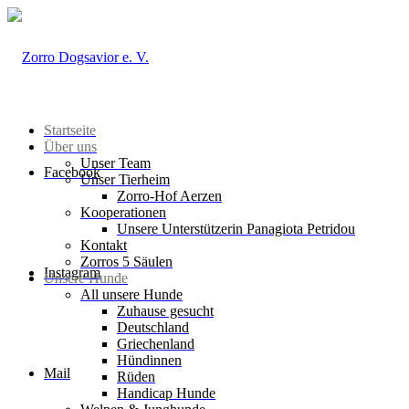
Startseite
Über uns
Unser Team
Facebook
Unser Tierheim
Zorro-Hof Aerzen
Kooperationen
Unsere Unterstützerin Panagiota Petridou
Kontakt
Zorros 5 Säulen
Instagram
Unsere Hunde
All unsere Hunde
Zuhause gesucht
Deutschland
Griechenland
Hündinnen
Mail
Rüden
Handicap Hunde