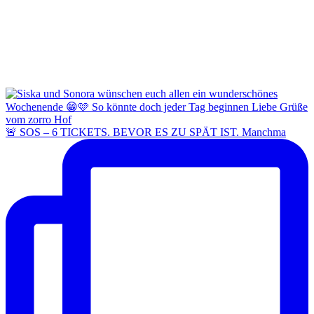
🚨 SOS – 6 TICKETS. BEVOR ES ZU SPÄT IST. Manchma