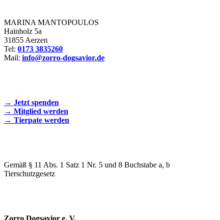
Zorro Dogsavior e. V.
MARINA MANTOPOULOS
Hainholz 5a
31855 Aerzen
Tel:
0173 3835260
Mail:
info@zorro-dogsavior.de
SEIEN SIE AKTIV DABEI!
→ Jetzt spenden
→ Mitglied werden
→ Tierpate werden
WIR SIND EIN TIERSCHUTZVEREIN
Gemäß § 11 Abs. 1 Satz 1 Nr. 5 und 8 Buchstabe a, b
Tierschutzgesetz
SPENDENKONTO
Zorro Dogsavior e. V.