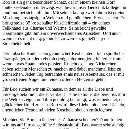
Boo ist ein ganz besonderer Schatz, der in einem kleinen Dorf
mutterseelenallein unterwegs war, bevor unser Tierschutzkollege ihn
fand und bei sich aufnahm. Mit seinen knapp zwei Jahren ist er eine
Mischung aus tapsigem Welpen und gemütlichem Erwachsenen. Er
bringt stolze 35 kg geballter Kuschelfreude mit – ein echtes
Fellknäuel aus Charme und Wärme. Seine leicht gewellte
Haarmähne gibt ihm ein unverwechselbares Aussehen. Und auch
wenn er es nicht mag, gebürstet zu werden, genießt er jede
Streicheleinheit.
Der hübsche Rüde ist ein gemütlicher Beobachter – kein sportlicher
Draufgänger, sondern eher derjenige, der neugierig hinterher trottet,
wenn etwas Spannendes passiert. Er liebt es, lange Nickerchen
neben seinem Menschen zu machen und dabei manchmal leise zu
schnarchen. Jeden Tag betrachtet er als neues Abenteuer, das er mit
großen treuen Augen und einem offenen Herzen angeht.
Für Boo suchen wir ein Zuhause, in dem er all die Liebe und
Fürsorge bekommt, die er verdient – eine Familie, die bereit ist, ihm
die Welt zu zeigen und ihm geduldig beibringt, was es bedeutet, ein
glücklicher Hund zu sein. Boo wird diese Liebe mit einem Lächeln,
unendlicher Treue und vielen Kuscheleinheiten zurückgeben.
Möchten Sie Boo ein liebevolles Zuhause schenken? Dann freuen
wir uns auf Ihre ausgefüllte Selbstauskunft. Boo wartet sehnsüchtig