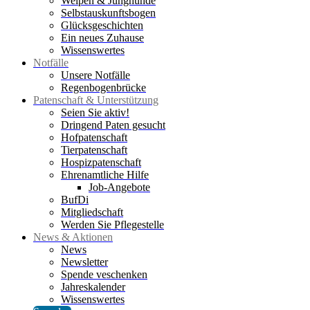
Welpen & Junghunde
Selbstauskunftsbogen
Glücksgeschichten
Ein neues Zuhause
Wissenswertes
Notfälle
Unsere Notfälle
Regenbogenbrücke
Patenschaft & Unterstützung
Seien Sie aktiv!
Dringend Paten gesucht
Hofpatenschaft
Tierpatenschaft
Hospizpatenschaft
Ehrenamtliche Hilfe
Job-Angebote
BufDi
Mitgliedschaft
Werden Sie Pflegestelle
News & Aktionen
News
Newsletter
Spende veschenken
Jahreskalender
Wissenswertes