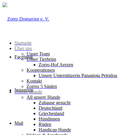
Startseite
Über uns
Unser Team
Facebook
Unser Tierheim
Zorro-Hof Aerzen
Kooperationen
Unsere Unterstützerin Panagiota Petridou
Kontakt
Zorros 5 Säulen
Instagram
Unsere Hunde
All unsere Hunde
Zuhause gesucht
Deutschland
Griechenland
Hündinnen
Mail
Rüden
Handicap Hunde