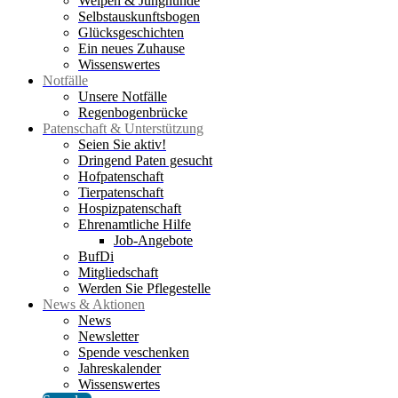
Welpen & Junghunde
Selbstauskunftsbogen
Glücksgeschichten
Ein neues Zuhause
Wissenswertes
Notfälle
Unsere Notfälle
Regenbogenbrücke
Patenschaft & Unterstützung
Seien Sie aktiv!
Dringend Paten gesucht
Hofpatenschaft
Tierpatenschaft
Hospizpatenschaft
Ehrenamtliche Hilfe
Job-Angebote
BufDi
Mitgliedschaft
Werden Sie Pflegestelle
News & Aktionen
News
Newsletter
Spende veschenken
Jahreskalender
Wissenswertes