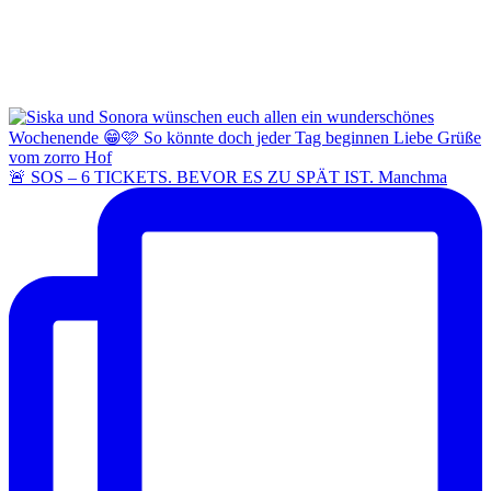
🚨 SOS – 6 TICKETS. BEVOR ES ZU SPÄT IST. Manchma