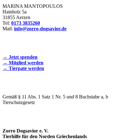
MARINA MANTOPOULOS
Hainholz 5a
31855 Aerzen
Tel:
0173 3835260
Mail:
info@zorro-dogsavior.de
SEIEN SIE AKTIV DABEI!
→ Jetzt spenden
→ Mitglied werden
→ Tierpate werden
WIR SIND EIN TIERSCHUTZVEREIN
Gemäß § 11 Abs. 1 Satz 1 Nr. 5 und 8 Buchstabe a, b
Tierschutzgesetz
SPENDENKONTO
Zorro Dogsavior e. V.
Tierhilfe für den Norden Griechenlands