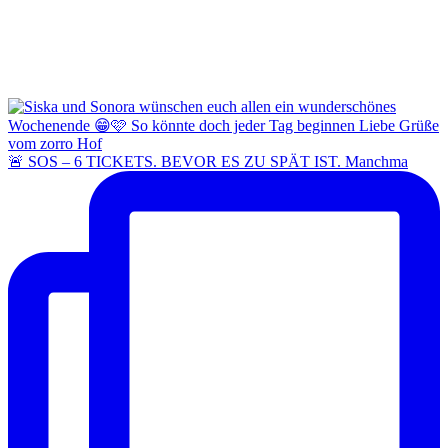
🚨 SOS – 6 TICKETS. BEVOR ES ZU SPÄT IST. Manchma