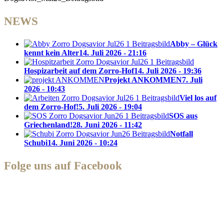
NEWS
Abby – Glück
kennt kein Alter
14. Juli 2026 - 21:16
Hospizarbeit auf dem Zorro-Hof
14. Juli 2026 - 19:36
Projekt ANKOMMEN
7. Juli
2026 - 10:43
Viel los auf
dem Zorro-Hof!
5. Juli 2026 - 19:04
SOS aus
Griechenland!
28. Juni 2026 - 11:42
Notfall
Schubi
14. Juni 2026 - 10:24
Folge uns auf Facebook
Zorro Dogsavior e. V.