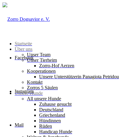
Startseite
Über uns
Unser Team
Facebook
Unser Tierheim
Zorro-Hof Aerzen
Kooperationen
Unsere Unterstützerin Panagiota Petridou
Kontakt
Zorros 5 Säulen
Instagram
Unsere Hunde
All unsere Hunde
Zuhause gesucht
Deutschland
Griechenland
Hündinnen
Mail
Rüden
Handicap Hunde