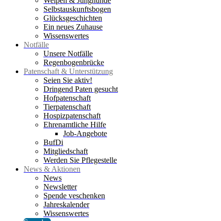
Welpen & Junghunde
Selbstauskunftsbogen
Glücksgeschichten
Ein neues Zuhause
Wissenswertes
Notfälle
Unsere Notfälle
Regenbogenbrücke
Patenschaft & Unterstützung
Seien Sie aktiv!
Dringend Paten gesucht
Hofpatenschaft
Tierpatenschaft
Hospizpatenschaft
Ehrenamtliche Hilfe
Job-Angebote
BufDi
Mitgliedschaft
Werden Sie Pflegestelle
News & Aktionen
News
Newsletter
Spende veschenken
Jahreskalender
Wissenswertes