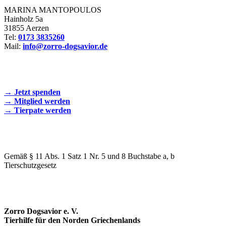
MARINA MANTOPOULOS
Hainholz 5a
31855 Aerzen
Tel:
0173 3835260
Mail:
info@zorro-dogsavior.de
SEIEN SIE AKTIV DABEI!
→ Jetzt spenden
→ Mitglied werden
→ Tierpate werden
WIR SIND EIN TIERSCHUTZVEREIN
Gemäß § 11 Abs. 1 Satz 1 Nr. 5 und 8 Buchstabe a, b
Tierschutzgesetz
SPENDENKONTO
Zorro Dogsavior e. V.
Tierhilfe für den Norden Griechenlands