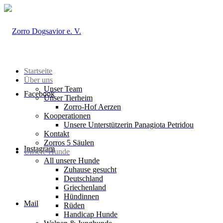
Startseite
Über uns
Unser Team
Facebook
Unser Tierheim
Zorro-Hof Aerzen
Kooperationen
Unsere Unterstützerin Panagiota Petridou
Kontakt
Zorros 5 Säulen
Instagram
Unsere Hunde
All unsere Hunde
Zuhause gesucht
Deutschland
Griechenland
Hündinnen
Mail
Rüden
Handicap Hunde