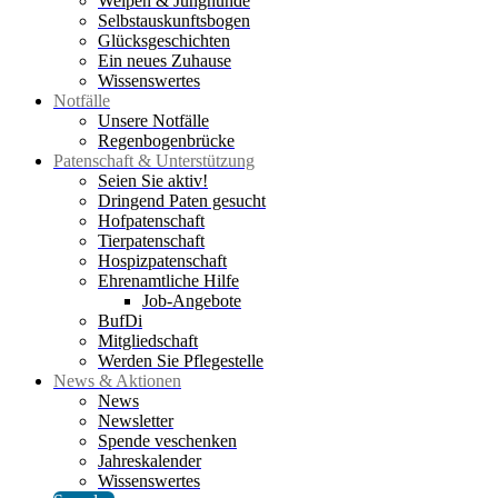
Welpen & Junghunde
Selbstauskunftsbogen
Glücksgeschichten
Ein neues Zuhause
Wissenswertes
Notfälle
Unsere Notfälle
Regenbogenbrücke
Patenschaft & Unterstützung
Seien Sie aktiv!
Dringend Paten gesucht
Hofpatenschaft
Tierpatenschaft
Hospizpatenschaft
Ehrenamtliche Hilfe
Job-Angebote
BufDi
Mitgliedschaft
Werden Sie Pflegestelle
News & Aktionen
News
Newsletter
Spende veschenken
Jahreskalender
Wissenswertes