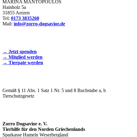
MARINA MANTOPOULOS
Hainholz 5a
31855 Aerzen
Tel:
0173 3835260
Mail:
info@zorro-dogsavior.de
SEIEN SIE AKTIV DABEI!
→ Jetzt spenden
→ Mitglied werden
→ Tierpate werden
WIR SIND EIN TIERSCHUTZVEREIN
Gemäß § 11 Abs. 1 Satz 1 Nr. 5 und 8 Buchstabe a, b
Tierschutzgesetz
SPENDENKONTO
Zorro Dogsavior e. V.
Tierhilfe für den Norden Griechenlands
Sparkasse Hameln Weserbergland