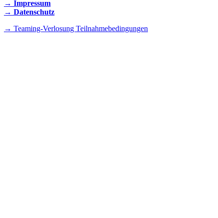
→ Impressum
→ Datenschutz
→ Teaming-Verlosung Teilnahmebedingungen
INSTAGRAM