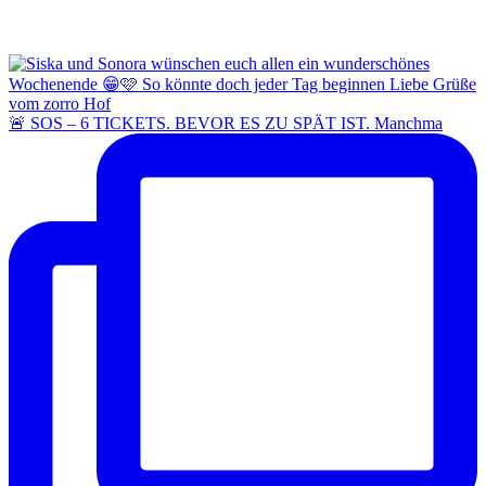
🚨 SOS – 6 TICKETS. BEVOR ES ZU SPÄT IST. Manchma