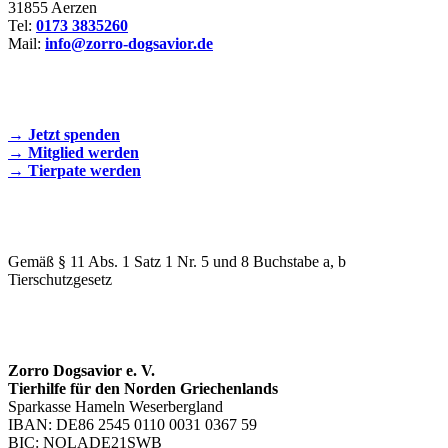
31855 Aerzen
Tel:
0173 3835260
Mail:
info@zorro-dogsavior.de
SEIEN SIE AKTIV DABEI!
→ Jetzt spenden
→ Mitglied werden
→ Tierpate werden
WIR SIND EIN TIERSCHUTZVEREIN
Gemäß § 11 Abs. 1 Satz 1 Nr. 5 und 8 Buchstabe a, b
Tierschutzgesetz
SPENDENKONTO
Zorro Dogsavior e. V.
Tierhilfe für den Norden Griechenlands
Sparkasse Hameln Weserbergland
IBAN: DE86 2545 0110 0031 0367 59
BIC: NOLADE21SWB