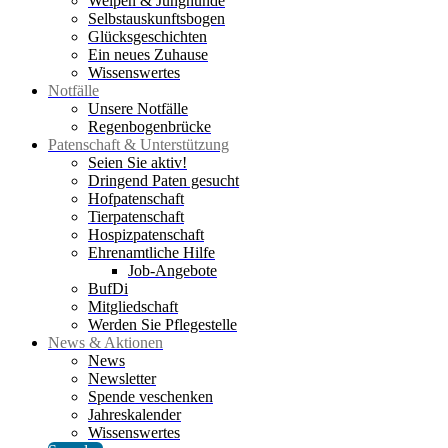
Welpen & Junghunde
Selbstauskunftsbogen
Glücksgeschichten
Ein neues Zuhause
Wissenswertes
Notfälle
Unsere Notfälle
Regenbogenbrücke
Patenschaft & Unterstützung
Seien Sie aktiv!
Dringend Paten gesucht
Hofpatenschaft
Tierpatenschaft
Hospizpatenschaft
Ehrenamtliche Hilfe
Job-Angebote
BufDi
Mitgliedschaft
Werden Sie Pflegestelle
News & Aktionen
News
Newsletter
Spende veschenken
Jahreskalender
Wissenswertes