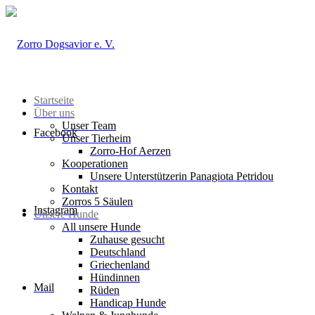
Startseite
Über uns
Unser Team
Facebook
Unser Tierheim
Zorro-Hof Aerzen
Kooperationen
Unsere Unterstützerin Panagiota Petridou
Kontakt
Zorros 5 Säulen
Instagram
Unsere Hunde
All unsere Hunde
Zuhause gesucht
Deutschland
Griechenland
Hündinnen
Mail
Rüden
Handicap Hunde