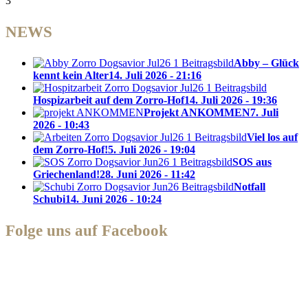
3
NEWS
Abby – Glück
kennt kein Alter
14. Juli 2026 - 21:16
Hospizarbeit auf dem Zorro-Hof
14. Juli 2026 - 19:36
Projekt ANKOMMEN
7. Juli
2026 - 10:43
Viel los auf
dem Zorro-Hof!
5. Juli 2026 - 19:04
SOS aus
Griechenland!
28. Juni 2026 - 11:42
Notfall
Schubi
14. Juni 2026 - 10:24
Folge uns auf Facebook
Zorro Dogsavior e. V.