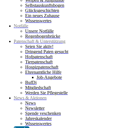
Welpen & Junghunde
Selbstauskunftsbogen
Glücksgeschichten
Ein neues Zuhause
Wissenswertes
Notfälle
Unsere Notfälle
Regenbogenbrücke
Patenschaft & Unterstützung
Seien Sie aktiv!
Dringend Paten gesucht
Hofpatenschaft
Tierpatenschaft
Hospizpatenschaft
Ehrenamtliche Hilfe
Job-Angebote
BufDi
Mitgliedschaft
Werden Sie Pflegestelle
News & Aktionen
News
Newsletter
Spende veschenken
Jahreskalender
Wissenswertes