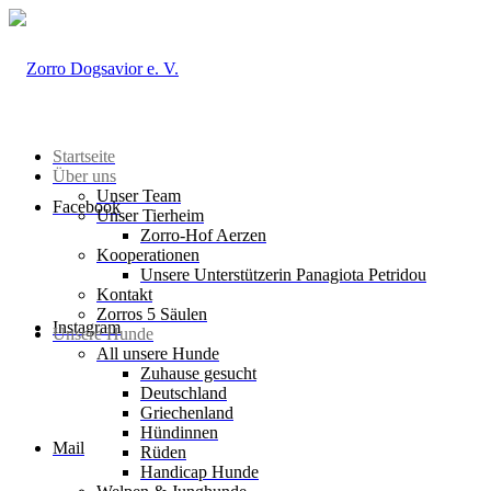
Startseite
Über uns
Unser Team
Facebook
Unser Tierheim
Zorro-Hof Aerzen
Kooperationen
Unsere Unterstützerin Panagiota Petridou
Kontakt
Zorros 5 Säulen
Instagram
Unsere Hunde
All unsere Hunde
Zuhause gesucht
Deutschland
Griechenland
Hündinnen
Mail
Rüden
Handicap Hunde