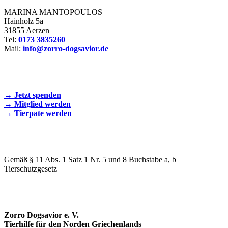
MARINA MANTOPOULOS
Hainholz 5a
31855 Aerzen
Tel:
0173 3835260
Mail:
info@zorro-dogsavior.de
SEIEN SIE AKTIV DABEI!
→ Jetzt spenden
→ Mitglied werden
→ Tierpate werden
WIR SIND EIN TIERSCHUTZVEREIN
Gemäß § 11 Abs. 1 Satz 1 Nr. 5 und 8 Buchstabe a, b
Tierschutzgesetz
SPENDENKONTO
Zorro Dogsavior e. V.
Tierhilfe für den Norden Griechenlands