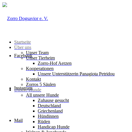
Startseite
Über uns
Unser Team
Facebook
Unser Tierheim
Zorro-Hof Aerzen
Kooperationen
Unsere Unterstützerin Panagiota Petridou
Kontakt
Zorros 5 Säulen
Instagram
Unsere Hunde
All unsere Hunde
Zuhause gesucht
Deutschland
Griechenland
Hündinnen
Mail
Rüden
Handicap Hunde