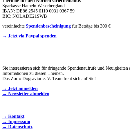
Tierhilfe für den Norden Griechenlands
Sparkasse Hameln Weserbergland
IBAN: DE86 2545 0110 0031 0367 59
BIC: NOLADE21SWB
vereinfachte
Spendenbescheinigung
für Beträge bis 300 €
→ Jetzt via Paypal spenden
Newsletter
Sie interessieren sich für dringende Spendenaufrufe und Neuigkeiten 
Informationen zu diesen Themen.
Das Zorro Dogsavior e. V. Team freut sich auf Sie!
→ Jetzt anmelden
→ Newsletter abmelden
KONTAKT AUFNEHMEN
→ Kontakt
→ Impressum
→ Datenschutz