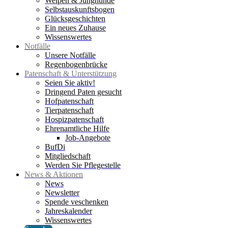
Welpen & Junghunde
Selbstauskunftsbogen
Glücksgeschichten
Ein neues Zuhause
Wissenswertes
Notfälle
Unsere Notfälle
Regenbogenbrücke
Patenschaft & Unterstützung
Seien Sie aktiv!
Dringend Paten gesucht
Hofpatenschaft
Tierpatenschaft
Hospizpatenschaft
Ehrenamtliche Hilfe
Job-Angebote
BufDi
Mitgliedschaft
Werden Sie Pflegestelle
News & Aktionen
News
Newsletter
Spende veschenken
Jahreskalender
Wissenswertes