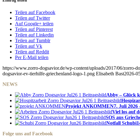
Eintrag teilen
Teilen auf Facebook
Teilen auf Twitter
Auf Google+ teilen
Teilen auf Pinterest
Teilen auf Linkedin
Teilen auf Tumblr
Teilen auf Vk
Teilen auf Reddit
Per E-Mail teilen
https://www.zorro-dogsavior.de/wp-content/uploads/2017/06/zorro-dog
dogsavior-ev-tierhilfe-griechenland-logo-1.png
Elisabeth Bast
2026-05
NEWS
Abby – Glück k
Hospizar
Projekt ANKOMMEN
7. Juli 2026 
Viel los auf
SOS aus Griech
Notfall Schubi
1
Folge uns auf Facebook