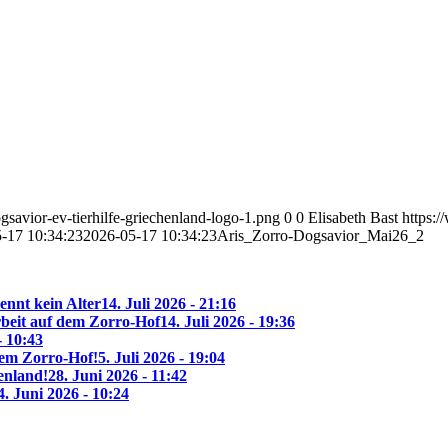
savior-ev-tierhilfe-griechenland-logo-1.png
0
0
Elisabeth Bast
https:
-17 10:34:23
2026-05-17 10:34:23
Aris_Zorro-Dogsavior_Mai26_2
ennt kein Alter
14. Juli 2026 - 21:16
beit auf dem Zorro-Hof
14. Juli 2026 - 19:36
- 10:43
 dem Zorro-Hof!
5. Juli 2026 - 19:04
enland!
28. Juni 2026 - 11:42
4. Juni 2026 - 10:24