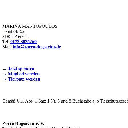
Zorro Dogsavior e. V.
MARINA MANTOPOULOS
Hainholz 5a
31855 Aerzen
Tel:
0173 3835260
Mail:
info@zorro-dogsavior.de
SEIEN SIE AKTIV DABEI!
→ Jetzt spenden
→ Mitglied werden
→ Tierpate werden
WIR SIND EIN TIERSCHUTZVEREIN
Gemäß § 11 Abs. 1 Satz 1 Nr. 5 und 8 Buchstabe a, b Tierschutzgeset
SPENDENKONTO
Zorro Dogsavior e. V.