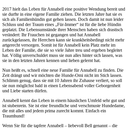
2017 hielt das Leben für Annabell eine positive Wendung bereit und
sie durfte in eine eigene Familie ziehen. Die letzten Jahre hat sie es
sich als Familienhündin gut gehen lassen. Doch damit ist nun leider
Schluss und der Traum eines „Für-Immer“ ist für die liebe Hündin
geplatzt. Die Lebensumstände ihrer Menschen haben sich drastisch
verändert: Ihr Frauchen ist gegangen und hat Annabell
zurückgelassen, ihr Herrchen kann sie krankheitsbedingt nicht mehr
artgerecht versorgen. Somit ist für Annabell kein Platz mehr im
Leben der Familie, die sie so viele Jahre treu und ergeben begleitet
hat. Völlig unverschuldet muss sie nun alles hinter sich lassen, was
sie in den letzten Jahren kennen und lieben gelernt hat.
Nun heißt es, schnell eine neue Familie für Annabell zu finden. Die
Zeit drängt und wir möchten die Hunde-Omi nicht im Stich lassen.
Schlimm genug, dass sie mit 10 Jahren ihr Zuhause verliert, so soll
sie nun möglichst bald in einen Lebensabend voller Geborgenheit
und Liebe starten dürfen.
Annabell kennt das Leben in einem häuslichen Umfeld sehr gut und
ist stubenrein. Sie ist eine freundliche und verschmuste Hundedame,
die mit alles und jedem prima zurecht kommt. Einfach ein
Traumhund!
Wenn Sie für die tapfere Annabell – liebevoll Bell genannt – die