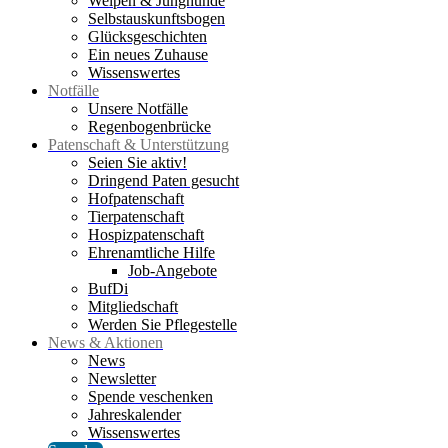
Welpen & Junghunde
Selbstauskunftsbogen
Glücksgeschichten
Ein neues Zuhause
Wissenswertes
Notfälle
Unsere Notfälle
Regenbogenbrücke
Patenschaft & Unterstützung
Seien Sie aktiv!
Dringend Paten gesucht
Hofpatenschaft
Tierpatenschaft
Hospizpatenschaft
Ehrenamtliche Hilfe
Job-Angebote
BufDi
Mitgliedschaft
Werden Sie Pflegestelle
News & Aktionen
News
Newsletter
Spende veschenken
Jahreskalender
Wissenswertes