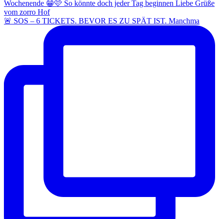
🚨 SOS – 6 TICKETS. BEVOR ES ZU SPÄT IST. Manchma