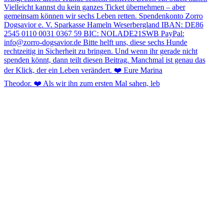
Theodor. ❤️ Als wir ihn zum ersten Mal sahen, leb