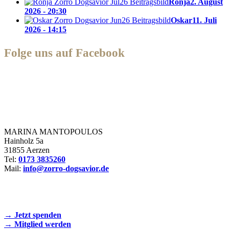
Ronja
2. August
2026 - 20:30
Oskar
11. Juli
2026 - 14:15
Folge uns auf Facebook
Zorro Dogsavior e. V.
MARINA MANTOPOULOS
Hainholz 5a
31855 Aerzen
Tel:
0173 3835260
Mail:
info@zorro-dogsavior.de
SEIEN SIE AKTIV DABEI!
→ Jetzt spenden
→ Mitglied werden