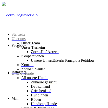
Startseite
Über uns
Unser Team
Facebook
Unser Tierheim
Zorro-Hof Aerzen
Kooperationen
Unsere Unterstützerin Panagiota Petridou
Kontakt
Zorros 5 Säulen
Instagram
Unsere Hunde
All unsere Hunde
Zuhause gesucht
Deutschland
Griechenland
Hündinnen
Mail
Rüden
Handicap Hunde