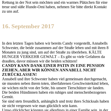
Rettung in der Not sein möchten und ein warmes Plätzchen für eine
treue und süße Hunde-Omi haben, nehmen Sie bitte direkt Kontakt
zu uns auf.
16. September 2017
In den letzten Tagen haben wir bereits Candy vorgestellt, Annabells
Schwester, die beide zusammen auf der Straße leben und mit ihren 8
Monaten zu jung sind, um auf der Straße zu überleben. KÄLTE
HUNGER VERKEHR GEWALT – Es gibt so viele Gefahren da
draußen, davor müssen wir die beiden schützen!
CANDY KANN DANK EINER PATIN IN EINE PENSION
ZIEHEN, ABER WIR KÖNNEN ANNABELL NICHT
ZURÜCKLASSEN!
Annabell und ihre Schwester haben viel gemeinsam durchgemacht,
sie mussten neben ihrem toten, überfahrenen Geschwisterkind leben,
sie wichen nicht von der Seite, bis unsere Tierschützer sie fanden.
Die beiden Hündinnen haben ein ruhiges und menschenbezogenes
Gemüt.
Sie sind stets freundlich, anhänglich und trotz ihres Schicksals haben
sie nicht vergessen wie man glücklich sein kann.
Umso glücklicher könnten sie allerdings in einer Familie sein, in der