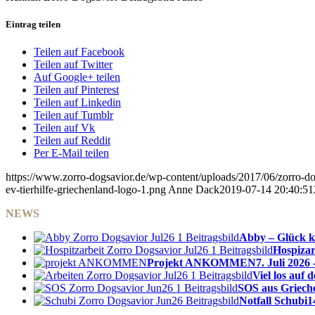
Eintrag teilen
Teilen auf Facebook
Teilen auf Twitter
Auf Google+ teilen
Teilen auf Pinterest
Teilen auf Linkedin
Teilen auf Tumblr
Teilen auf Vk
Teilen auf Reddit
Per E-Mail teilen
https://www.zorro-dogsavior.de/wp-content/uploads/2017/06/zorro-dog
ev-tierhilfe-griechenland-logo-1.png
Anne Dack
2019-07-14 20:40:51
NEWS
Abby – Glück k
Hospizar
Projekt ANKOMMEN
7. Juli 2026 
Viel los auf
SOS aus Griech
Notfall Schubi
1