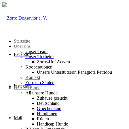
Startseite
Über uns
Unser Team
Facebook
Unser Tierheim
Zorro-Hof Aerzen
Kooperationen
Unsere Unterstützerin Panagiota Petridou
Kontakt
Zorros 5 Säulen
Instagram
Unsere Hunde
All unsere Hunde
Zuhause gesucht
Deutschland
Griechenland
Hündinnen
Mail
Rüden
Handicap Hunde