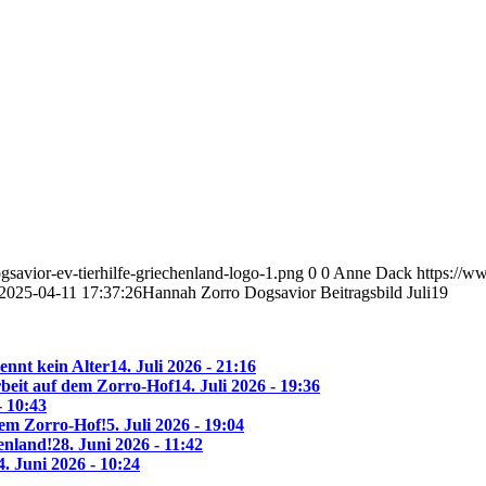
savior-ev-tierhilfe-griechenland-logo-1.png
0
0
Anne Dack
https://w
2025-04-11 17:37:26
Hannah Zorro Dogsavior Beitragsbild Juli19
ennt kein Alter
14. Juli 2026 - 21:16
beit auf dem Zorro-Hof
14. Juli 2026 - 19:36
- 10:43
 dem Zorro-Hof!
5. Juli 2026 - 19:04
enland!
28. Juni 2026 - 11:42
4. Juni 2026 - 10:24