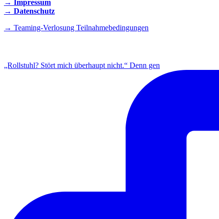
→ Impressum
→ Datenschutz
→ Teaming-Verlosung Teilnahmebedingungen
INSTAGRAM
„Rollstuhl? Stört mich überhaupt nicht.“ Denn gen