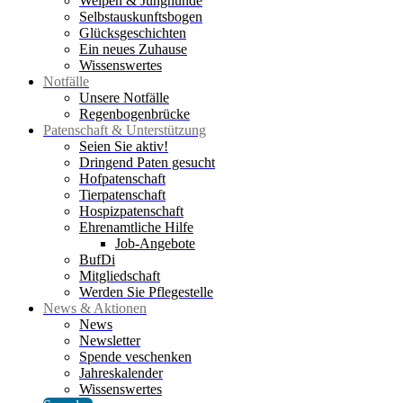
Welpen & Junghunde
Selbstauskunftsbogen
Glücksgeschichten
Ein neues Zuhause
Wissenswertes
Notfälle
Unsere Notfälle
Regenbogenbrücke
Patenschaft & Unterstützung
Seien Sie aktiv!
Dringend Paten gesucht
Hofpatenschaft
Tierpatenschaft
Hospizpatenschaft
Ehrenamtliche Hilfe
Job-Angebote
BufDi
Mitgliedschaft
Werden Sie Pflegestelle
News & Aktionen
News
Newsletter
Spende veschenken
Jahreskalender
Wissenswertes