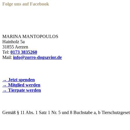
Folge uns auf Facebook
Zorro Dogsavior e. V.
MARINA MANTOPOULOS
Hainholz 5a
31855 Aerzen
Tel:
0173 3835260
Mail:
info@zorro-dogsavior.de
SEIEN SIE AKTIV DABEI!
→ Jetzt spenden
→ Mitglied werden
→ Tierpate werden
WIR SIND EIN TIERSCHUTZVEREIN
Gemäß § 11 Abs. 1 Satz 1 Nr. 5 und 8 Buchstabe a, b Tierschutzgeset
SPENDENKONTO