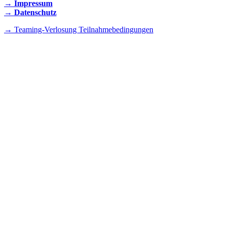
→ Impressum
→ Datenschutz
→ Teaming-Verlosung Teilnahmebedingungen
INSTAGRAM