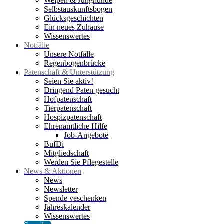
Welpen & Junghunde
Selbstauskunftsbogen
Glücksgeschichten
Ein neues Zuhause
Wissenswertes
Notfälle
Unsere Notfälle
Regenbogenbrücke
Patenschaft & Unterstützung
Seien Sie aktiv!
Dringend Paten gesucht
Hofpatenschaft
Tierpatenschaft
Hospizpatenschaft
Ehrenamtliche Hilfe
Job-Angebote
BufDi
Mitgliedschaft
Werden Sie Pflegestelle
News & Aktionen
News
Newsletter
Spende veschenken
Jahreskalender
Wissenswertes