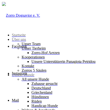
Startseite
Über uns
Unser Team
Facebook
Unser Tierheim
Zorro-Hof Aerzen
Kooperationen
Unsere Unterstützerin Panagiota Petridou
Kontakt
Zorros 5 Säulen
Instagram
Unsere Hunde
All unsere Hunde
Zuhause gesucht
Deutschland
Griechenland
Hündinnen
Mail
Rüden
Handicap Hunde