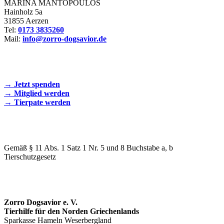
MARINA MANTOPOULOS
Hainholz 5a
31855 Aerzen
Tel:
0173 3835260
Mail:
info@zorro-dogsavior.de
SEIEN SIE AKTIV DABEI!
→ Jetzt spenden
→ Mitglied werden
→ Tierpate werden
WIR SIND EIN TIERSCHUTZVEREIN
Gemäß § 11 Abs. 1 Satz 1 Nr. 5 und 8 Buchstabe a, b
Tierschutzgesetz
SPENDENKONTO
Zorro Dogsavior e. V.
Tierhilfe für den Norden Griechenlands
Sparkasse Hameln Weserbergland