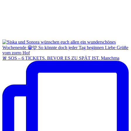
🚨 SOS – 6 TICKETS. BEVOR ES ZU SPÄT IST. Manchma