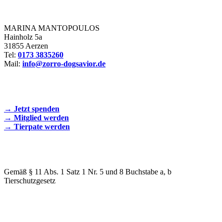
Zorro Dogsavior e. V.
MARINA MANTOPOULOS
Hainholz 5a
31855 Aerzen
Tel:
0173 3835260
Mail:
info@zorro-dogsavior.de
SEIEN SIE AKTIV DABEI!
→ Jetzt spenden
→ Mitglied werden
→ Tierpate werden
WIR SIND EIN TIERSCHUTZVEREIN
Gemäß § 11 Abs. 1 Satz 1 Nr. 5 und 8 Buchstabe a, b
Tierschutzgesetz
SPENDENKONTO