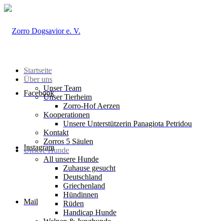
Startseite
Über uns
Unser Team
Facebook
Unser Tierheim
Zorro-Hof Aerzen
Kooperationen
Unsere Unterstützerin Panagiota Petridou
Kontakt
Zorros 5 Säulen
Instagram
Unsere Hunde
All unsere Hunde
Zuhause gesucht
Deutschland
Griechenland
Hündinnen
Mail
Rüden
Handicap Hunde