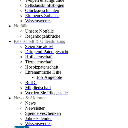
Welpen & Junghunde
Selbstauskunftsbogen
Glücksgeschichten
Ein neues Zuhause
Wissenswertes
Notfälle
Unsere Notfälle
Regenbogenbrücke
Patenschaft & Unterstützung
Seien Sie aktiv!
Dringend Paten gesucht
Hofpatenschaft
Tierpatenschaft
Hospizpatenschaft
Ehrenamtliche Hilfe
Job-Angebote
BufDi
Mitgliedschaft
Werden Sie Pflegestelle
News & Aktionen
News
Newsletter
Spende veschenken
Jahreskalender
Wissenswertes