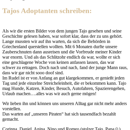
Tajos Adoptanten schreiben:
Als wir die ersten Bilder von dem jungen Tajo gesehen und seine
Geschichte gelesen haben, war sofort klar, dass der zu uns gehört.
Lange mussten wir auf ihn warten, da sich die Behörden in
Griechenland querstellen wollten. Mit 6 Monaten durfte unsere
Zauberschnuten dann ausreisen und die Vorfreude meiner Kinder
war enorm. Und als das Schlitzohr endlich da war, wollte er sich
eine geschlagene Woche von keinen anfassen lassen, das war
schwer zu ertragen. Doch nach und nach, fand der junge Mann raus,
dass wir gar nicht sooo doof sind.
Im Rudel ist er von Anfang an gut klargekommen, er genießt jeden
Tag und jede einzelne Streicheleinheit, die er bekommen kann. Tajo
mag Hunde, Katzen, Kinder, Besuch, Autofahren, Spazierengehen,
Urlaub machen….alles was wir auch gerne mögen!
Wir lieben ihn und können uns unseren Alltag gar nicht mehr anders
vorstellen.
Das warten auf „unseren Piraten“ hat sich tausendfach bezahlt
gemacht.
Corinna, Daniel, Anina, Nino und Romeo (stolzer Tajo, Papa☺️)