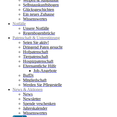
Welpen & Junghunde
Selbstauskunftsbogen
Glücksgeschichten
Ein neues Zuhause
Wissenswertes
Notfälle
Unsere Notfälle
Regenbogenbrücke
Patenschaft & Unterstützung
Seien Sie aktiv!
Dringend Paten gesucht
Hofpatenschaft
Tierpatenschaft
Hospizpatenschaft
Ehrenamtliche Hilfe
Job-Angebote
BufDi
Mitgliedschaft
Werden Sie Pflegestelle
News & Aktionen
News
Newsletter
Spende veschenken
Jahreskalender
Wissenswertes