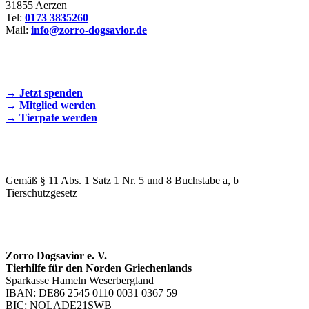
31855 Aerzen
Tel:
0173 3835260
Mail:
info@zorro-dogsavior.de
SEIEN SIE AKTIV DABEI!
→ Jetzt spenden
→ Mitglied werden
→ Tierpate werden
WIR SIND EIN TIERSCHUTZVEREIN
Gemäß § 11 Abs. 1 Satz 1 Nr. 5 und 8 Buchstabe a, b
Tierschutzgesetz
SPENDENKONTO
Zorro Dogsavior e. V.
Tierhilfe für den Norden Griechenlands
Sparkasse Hameln Weserbergland
IBAN: DE86 2545 0110 0031 0367 59
BIC: NOLADE21SWB