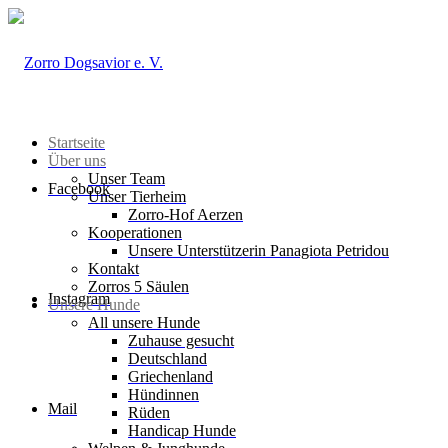
Startseite
Über uns
Unser Team
Facebook
Unser Tierheim
Zorro-Hof Aerzen
Kooperationen
Unsere Unterstützerin Panagiota Petridou
Kontakt
Zorros 5 Säulen
Instagram
Unsere Hunde
All unsere Hunde
Zuhause gesucht
Deutschland
Griechenland
Hündinnen
Mail
Rüden
Handicap Hunde