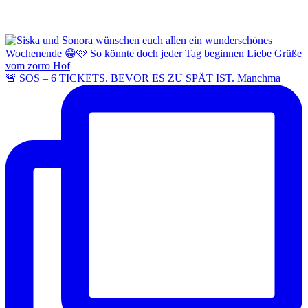
🚨 SOS – 6 TICKETS. BEVOR ES ZU SPÄT IST. Manchma