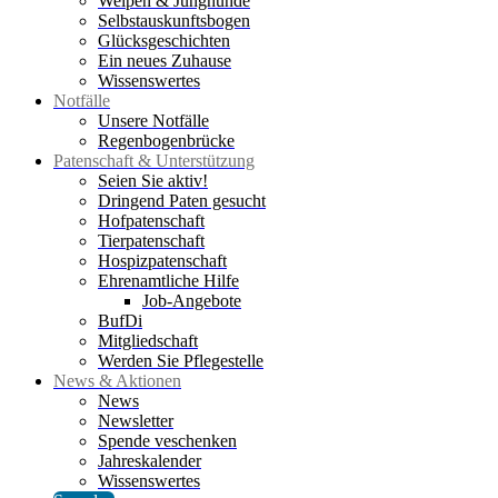
Welpen & Junghunde
Selbstauskunftsbogen
Glücksgeschichten
Ein neues Zuhause
Wissenswertes
Notfälle
Unsere Notfälle
Regenbogenbrücke
Patenschaft & Unterstützung
Seien Sie aktiv!
Dringend Paten gesucht
Hofpatenschaft
Tierpatenschaft
Hospizpatenschaft
Ehrenamtliche Hilfe
Job-Angebote
BufDi
Mitgliedschaft
Werden Sie Pflegestelle
News & Aktionen
News
Newsletter
Spende veschenken
Jahreskalender
Wissenswertes