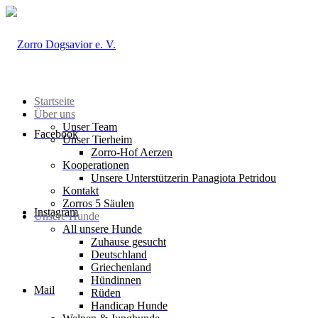
Startseite
Über uns
Unser Team
Facebook
Unser Tierheim
Zorro-Hof Aerzen
Kooperationen
Unsere Unterstützerin Panagiota Petridou
Kontakt
Zorros 5 Säulen
Instagram
Unsere Hunde
All unsere Hunde
Zuhause gesucht
Deutschland
Griechenland
Hündinnen
Mail
Rüden
Handicap Hunde