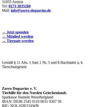
31855 Aerzen
Tel:
0173 3835260
Mail:
info@zorro-dogsavior.de
SEIEN SIE AKTIV DABEI!
→ Jetzt spenden
→ Mitglied werden
→ Tierpate werden
WIR SIND EIN TIERSCHUTZVEREIN
Gemäß § 11 Abs. 1 Satz 1 Nr. 5 und 8 Buchstabe a, b
Tierschutzgesetz
SPENDENKONTO
Zorro Dogsavior e. V.
Tierhilfe für den Norden Griechenlands
Sparkasse Hameln Weserbergland
IBAN: DE86 2545 0110 0031 0367 59
BIC: NOLADE21SWB