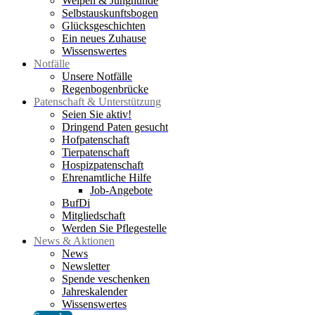
Welpen & Junghunde
Selbstauskunftsbogen
Glücksgeschichten
Ein neues Zuhause
Wissenswertes
Notfälle
Unsere Notfälle
Regenbogenbrücke
Patenschaft & Unterstützung
Seien Sie aktiv!
Dringend Paten gesucht
Hofpatenschaft
Tierpatenschaft
Hospizpatenschaft
Ehrenamtliche Hilfe
Job-Angebote
BufDi
Mitgliedschaft
Werden Sie Pflegestelle
News & Aktionen
News
Newsletter
Spende veschenken
Jahreskalender
Wissenswertes