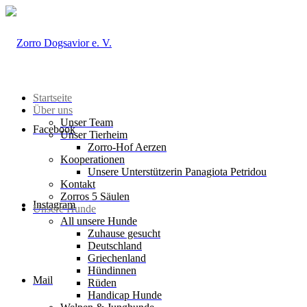
Startseite
Über uns
Unser Team
Facebook
Unser Tierheim
Zorro-Hof Aerzen
Kooperationen
Unsere Unterstützerin Panagiota Petridou
Kontakt
Zorros 5 Säulen
Instagram
Unsere Hunde
All unsere Hunde
Zuhause gesucht
Deutschland
Griechenland
Hündinnen
Mail
Rüden
Handicap Hunde