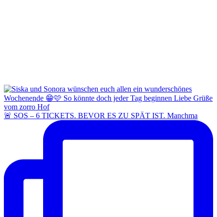
🚨 SOS – 6 TICKETS. BEVOR ES ZU SPÄT IST. Manchma