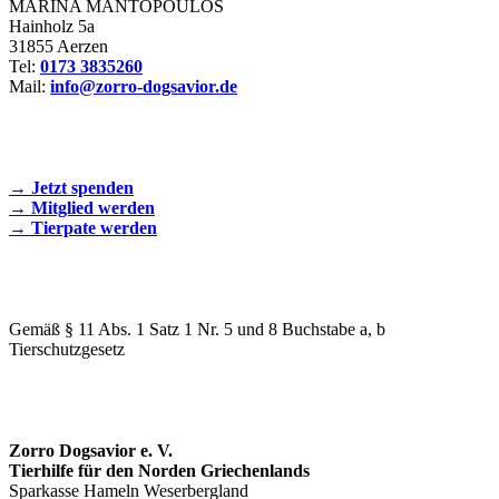
MARINA MANTOPOULOS
Hainholz 5a
31855 Aerzen
Tel:
0173 3835260
Mail:
info@zorro-dogsavior.de
SEIEN SIE AKTIV DABEI!
→ Jetzt spenden
→ Mitglied werden
→ Tierpate werden
WIR SIND EIN TIERSCHUTZVEREIN
Gemäß § 11 Abs. 1 Satz 1 Nr. 5 und 8 Buchstabe a, b
Tierschutzgesetz
SPENDENKONTO
Zorro Dogsavior e. V.
Tierhilfe für den Norden Griechenlands
Sparkasse Hameln Weserbergland