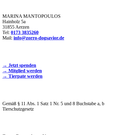
Zorro Dogsavior e. V.
MARINA MANTOPOULOS
Hainholz 5a
31855 Aerzen
Tel:
0173 3835260
Mail:
info@zorro-dogsavior.de
SEIEN SIE AKTIV DABEI!
→ Jetzt spenden
→ Mitglied werden
→ Tierpate werden
WIR SIND EIN TIERSCHUTZVEREIN
Gemäß § 11 Abs. 1 Satz 1 Nr. 5 und 8 Buchstabe a, b
Tierschutzgesetz
SPENDENKONTO