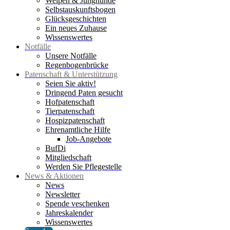
Welpen & Junghunde
Selbstauskunftsbogen
Glücksgeschichten
Ein neues Zuhause
Wissenswertes
Notfälle
Unsere Notfälle
Regenbogenbrücke
Patenschaft & Unterstützung
Seien Sie aktiv!
Dringend Paten gesucht
Hofpatenschaft
Tierpatenschaft
Hospizpatenschaft
Ehrenamtliche Hilfe
Job-Angebote
BufDi
Mitgliedschaft
Werden Sie Pflegestelle
News & Aktionen
News
Newsletter
Spende veschenken
Jahreskalender
Wissenswertes