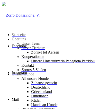
Startseite
Über uns
Unser Team
Facebook
Unser Tierheim
Zorro-Hof Aerzen
Kooperationen
Unsere Unterstützerin Panagiota Petridou
Kontakt
Zorros 5 Säulen
Instagram
Unsere Hunde
All unsere Hunde
Zuhause gesucht
Deutschland
Griechenland
Hündinnen
Mail
Rüden
Handicap Hunde