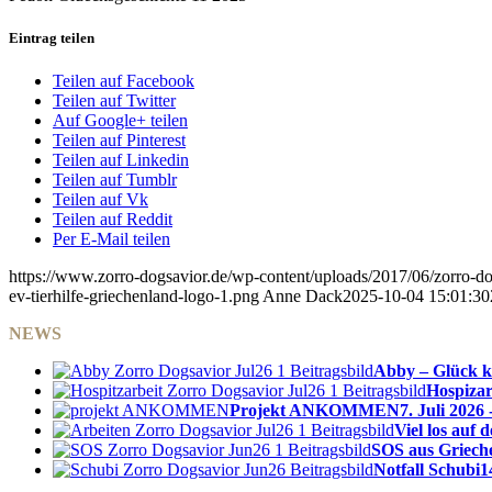
Eintrag teilen
Teilen auf Facebook
Teilen auf Twitter
Auf Google+ teilen
Teilen auf Pinterest
Teilen auf Linkedin
Teilen auf Tumblr
Teilen auf Vk
Teilen auf Reddit
Per E-Mail teilen
https://www.zorro-dogsavior.de/wp-content/uploads/2017/06/zorro-dog
ev-tierhilfe-griechenland-logo-1.png
Anne Dack
2025-10-04 15:01:30
NEWS
Abby – Glück k
Hospizar
Projekt ANKOMMEN
7. Juli 2026 
Viel los auf
SOS aus Griech
Notfall Schubi
1