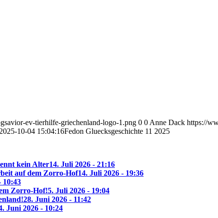
savior-ev-tierhilfe-griechenland-logo-1.png
0
0
Anne Dack
https://w
2025-10-04 15:04:16
Fedon Gluecksgeschichte 11 2025
ennt kein Alter
14. Juli 2026 - 21:16
beit auf dem Zorro-Hof
14. Juli 2026 - 19:36
- 10:43
 dem Zorro-Hof!
5. Juli 2026 - 19:04
enland!
28. Juni 2026 - 11:42
4. Juni 2026 - 10:24