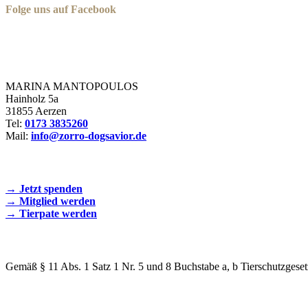
Folge uns auf Facebook
Zorro Dogsavior e. V.
MARINA MANTOPOULOS
Hainholz 5a
31855 Aerzen
Tel:
0173 3835260
Mail:
info@zorro-dogsavior.de
SEIEN SIE AKTIV DABEI!
→ Jetzt spenden
→ Mitglied werden
→ Tierpate werden
WIR SIND EIN TIERSCHUTZVEREIN
Gemäß § 11 Abs. 1 Satz 1 Nr. 5 und 8 Buchstabe a, b Tierschutzgeset
SPENDENKONTO