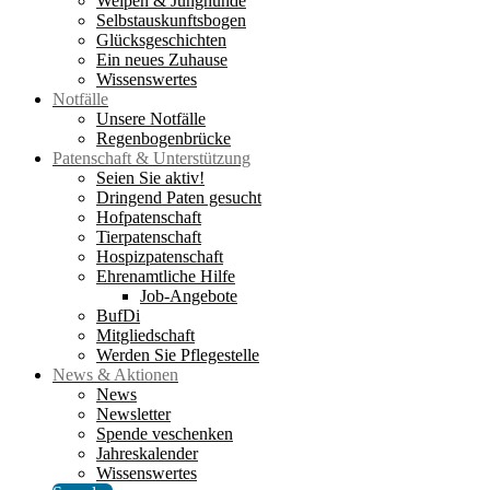
Welpen & Junghunde
Selbstauskunftsbogen
Glücksgeschichten
Ein neues Zuhause
Wissenswertes
Notfälle
Unsere Notfälle
Regenbogenbrücke
Patenschaft & Unterstützung
Seien Sie aktiv!
Dringend Paten gesucht
Hofpatenschaft
Tierpatenschaft
Hospizpatenschaft
Ehrenamtliche Hilfe
Job-Angebote
BufDi
Mitgliedschaft
Werden Sie Pflegestelle
News & Aktionen
News
Newsletter
Spende veschenken
Jahreskalender
Wissenswertes