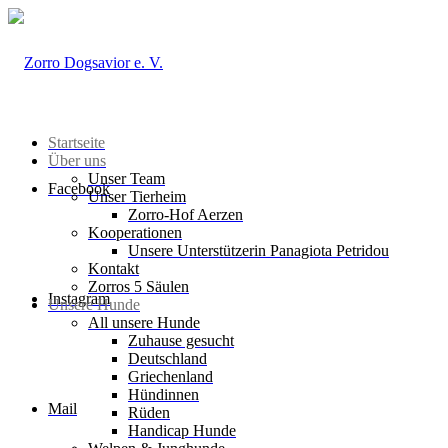
Startseite
Über uns
Unser Team
Facebook
Unser Tierheim
Zorro-Hof Aerzen
Kooperationen
Unsere Unterstützerin Panagiota Petridou
Kontakt
Zorros 5 Säulen
Instagram
Unsere Hunde
All unsere Hunde
Zuhause gesucht
Deutschland
Griechenland
Hündinnen
Mail
Rüden
Handicap Hunde