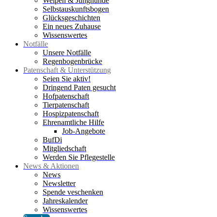
Welpen & Junghunde
Selbstauskunftsbogen
Glücksgeschichten
Ein neues Zuhause
Wissenswertes
Notfälle
Unsere Notfälle
Regenbogenbrücke
Patenschaft & Unterstützung
Seien Sie aktiv!
Dringend Paten gesucht
Hofpatenschaft
Tierpatenschaft
Hospizpatenschaft
Ehrenamtliche Hilfe
Job-Angebote
BufDi
Mitgliedschaft
Werden Sie Pflegestelle
News & Aktionen
News
Newsletter
Spende veschenken
Jahreskalender
Wissenswertes