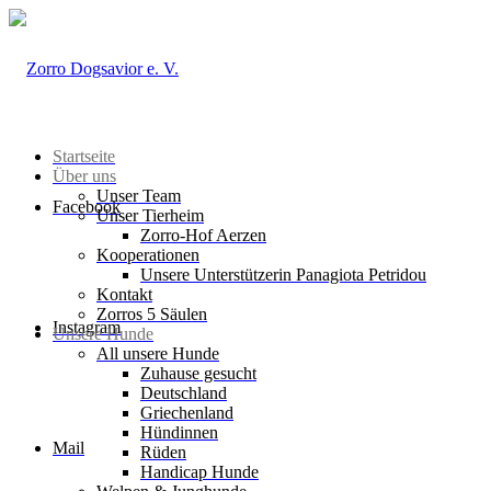
Startseite
Über uns
Unser Team
Facebook
Unser Tierheim
Zorro-Hof Aerzen
Kooperationen
Unsere Unterstützerin Panagiota Petridou
Kontakt
Zorros 5 Säulen
Instagram
Unsere Hunde
All unsere Hunde
Zuhause gesucht
Deutschland
Griechenland
Hündinnen
Mail
Rüden
Handicap Hunde