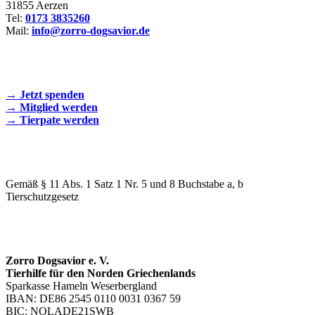
31855 Aerzen
Tel:
0173 3835260
Mail:
info@zorro-dogsavior.de
SEIEN SIE AKTIV DABEI!
→ Jetzt spenden
→ Mitglied werden
→ Tierpate werden
WIR SIND EIN TIERSCHUTZVEREIN
Gemäß § 11 Abs. 1 Satz 1 Nr. 5 und 8 Buchstabe a, b
Tierschutzgesetz
SPENDENKONTO
Zorro Dogsavior e. V.
Tierhilfe für den Norden Griechenlands
Sparkasse Hameln Weserbergland
IBAN: DE86 2545 0110 0031 0367 59
BIC: NOLADE21SWB