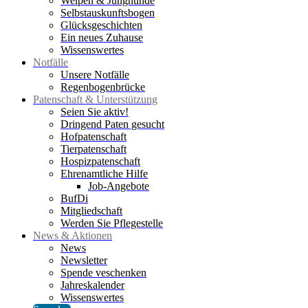
Welpen & Junghunde
Selbstauskunftsbogen
Glücksgeschichten
Ein neues Zuhause
Wissenswertes
Notfälle
Unsere Notfälle
Regenbogenbrücke
Patenschaft & Unterstützung
Seien Sie aktiv!
Dringend Paten gesucht
Hofpatenschaft
Tierpatenschaft
Hospizpatenschaft
Ehrenamtliche Hilfe
Job-Angebote
BufDi
Mitgliedschaft
Werden Sie Pflegestelle
News & Aktionen
News
Newsletter
Spende veschenken
Jahreskalender
Wissenswertes