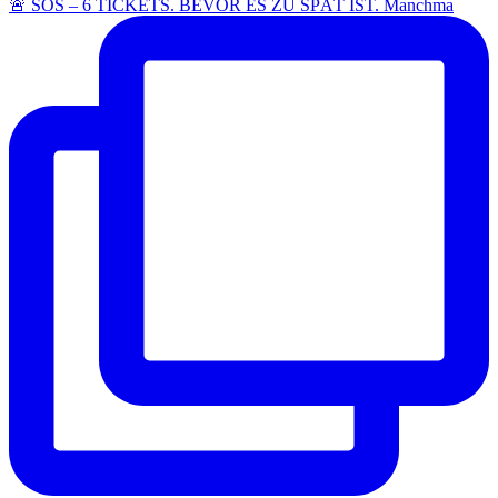
🚨 SOS – 6 TICKETS. BEVOR ES ZU SPÄT IST. Manchma