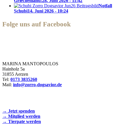
Griechenland!
28. Juni 2026 - 11:42
Notfall
Schubi
14. Juni 2026 - 10:24
Folge uns auf Facebook
Zorro Dogsavior e. V.
MARINA MANTOPOULOS
Hainholz 5a
31855 Aerzen
Tel:
0173 3835260
Mail:
info@zorro-dogsavior.de
SEIEN SIE AKTIV DABEI!
→ Jetzt spenden
→ Mitglied werden
→ Tierpate werden