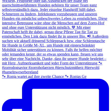
🐾 Ronja wartet auf ihre zweite Chance 🐾 Ronjas Ge