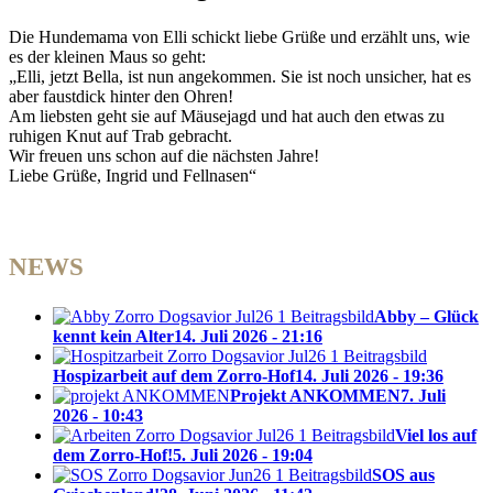
Die Hundemama von Elli schickt liebe Grüße und erzählt uns, wie
es der kleinen Maus so geht:
„Elli, jetzt Bella, ist nun angekommen. Sie ist noch unsicher, hat es
aber faustdick hinter den Ohren!
Am liebsten geht sie auf Mäusejagd und hat auch den etwas zu
ruhigen Knut auf Trab gebracht.
Wir freuen uns schon auf die nächsten Jahre!
Liebe Grüße, Ingrid und Fellnasen“
NEWS
Abby – Glück
kennt kein Alter
14. Juli 2026 - 21:16
Hospizarbeit auf dem Zorro-Hof
14. Juli 2026 - 19:36
Projekt ANKOMMEN
7. Juli
2026 - 10:43
Viel los auf
dem Zorro-Hof!
5. Juli 2026 - 19:04
SOS aus