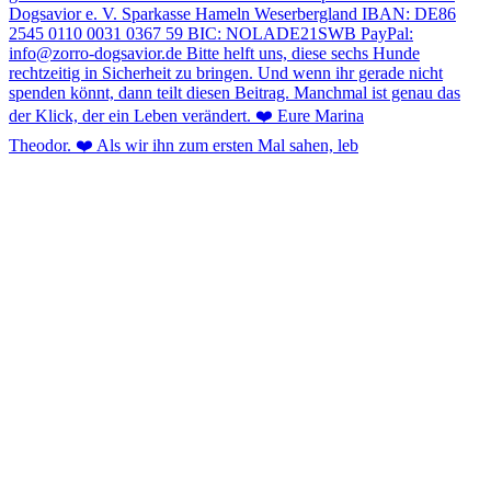
Theodor. ❤️ Als wir ihn zum ersten Mal sahen, leb