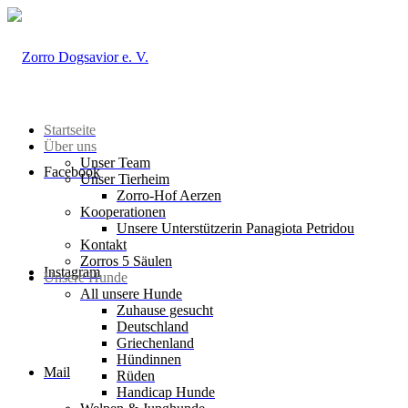
Startseite
Über uns
Unser Team
Facebook
Unser Tierheim
Zorro-Hof Aerzen
Kooperationen
Unsere Unterstützerin Panagiota Petridou
Kontakt
Zorros 5 Säulen
Instagram
Unsere Hunde
All unsere Hunde
Zuhause gesucht
Deutschland
Griechenland
Hündinnen
Mail
Rüden
Handicap Hunde