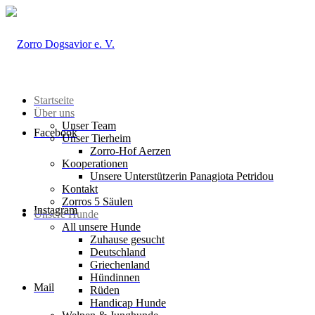
Startseite
Über uns
Unser Team
Facebook
Unser Tierheim
Zorro-Hof Aerzen
Kooperationen
Unsere Unterstützerin Panagiota Petridou
Kontakt
Zorros 5 Säulen
Instagram
Unsere Hunde
All unsere Hunde
Zuhause gesucht
Deutschland
Griechenland
Hündinnen
Mail
Rüden
Handicap Hunde