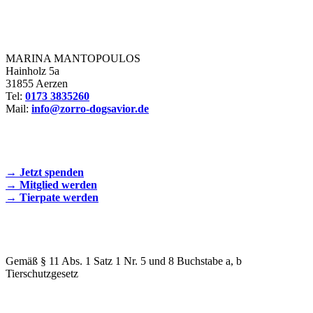
Zorro Dogsavior e. V.
MARINA MANTOPOULOS
Hainholz 5a
31855 Aerzen
Tel:
0173 3835260
Mail:
info@zorro-dogsavior.de
SEIEN SIE AKTIV DABEI!
→ Jetzt spenden
→ Mitglied werden
→ Tierpate werden
WIR SIND EIN TIERSCHUTZVEREIN
Gemäß § 11 Abs. 1 Satz 1 Nr. 5 und 8 Buchstabe a, b
Tierschutzgesetz
SPENDENKONTO