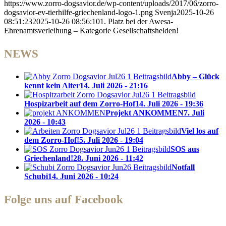
https://www.zorro-dogsavior.de/wp-content/uploads/2017/06/zorro-
dogsavior-ev-tierhilfe-griechenland-logo-1.png
Svenja
2025-10-26
08:51:23
2025-10-26 08:56:10
1. Platz bei der Awesa-
Ehrenamtsverleihung – Kategorie Gesellschaftshelden!
NEWS
Abby – Glück
kennt kein Alter
14. Juli 2026 - 21:16
Hospizarbeit auf dem Zorro-Hof
14. Juli 2026 - 19:36
Projekt ANKOMMEN
7. Juli
2026 - 10:43
Viel los auf
dem Zorro-Hof!
5. Juli 2026 - 19:04
SOS aus
Griechenland!
28. Juni 2026 - 11:42
Notfall
Schubi
14. Juni 2026 - 10:24
Folge uns auf Facebook