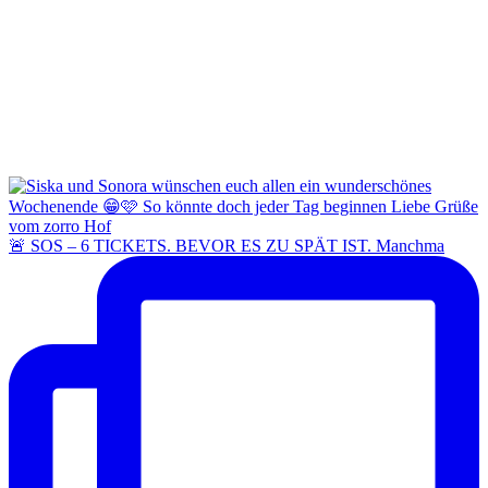
🚨 SOS – 6 TICKETS. BEVOR ES ZU SPÄT IST. Manchma