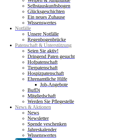
Welpen & Junghunde
Selbstauskunftsbogen
Glücksgeschichten
Ein neues Zuhause
Wissenswertes
Notfälle
Unsere Notfälle
Regenbogenbrücke
Patenschaft & Unterstützung
Seien Sie aktiv!
Dringend Paten gesucht
Hofpatenschaft
Tierpatenschaft
Hospizpatenschaft
Ehrenamtliche Hilfe
Job-Angebote
BufDi
Mitgliedschaft
Werden Sie Pflegestelle
News & Aktionen
News
Newsletter
Spende veschenken
Jahreskalender
Wissenswertes