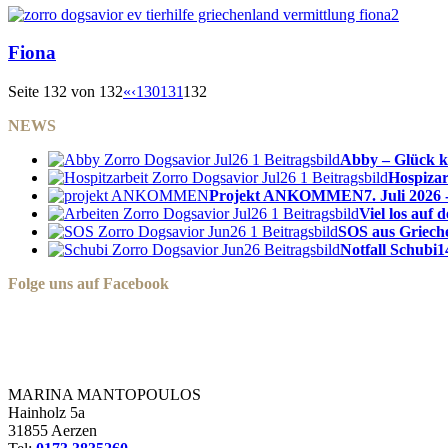
Fiona
Seite 132 von 132
«
‹
130
131
132
NEWS
Abby – Glück k
Hospizar
Projekt ANKOMMEN
7. Juli 2026 
Viel los auf
SOS aus Griech
Notfall Schubi
1
Folge uns auf Facebook
Zorro Dogsavior e. V.
MARINA MANTOPOULOS
Hainholz 5a
31855 Aerzen