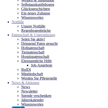
Welpen & Junghunde
Selbstauskunftsbogen
Glücksgeschichten
Ein neues Zuhause
Wissenswertes
Notfälle
Unsere Notfälle
Regenbogenbrücke
Patenschaft & Unterstützung
Seien Sie aktiv!
Dringend Paten gesucht
Hofpatenschaft
Tierpatenschaft
Hospizpatenschaft
Ehrenamtliche Hilfe
Job-Angebote
BufDi
Mitgliedschaft
Werden Sie Pflegestelle
News & Aktionen
News
Newsletter
Spende veschenken
Jahreskalender
Wissenswertes