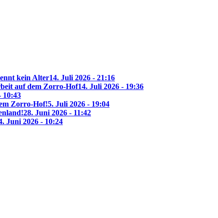
ennt kein Alter
14. Juli 2026 - 21:16
beit auf dem Zorro-Hof
14. Juli 2026 - 19:36
- 10:43
 dem Zorro-Hof!
5. Juli 2026 - 19:04
enland!
28. Juni 2026 - 11:42
4. Juni 2026 - 10:24