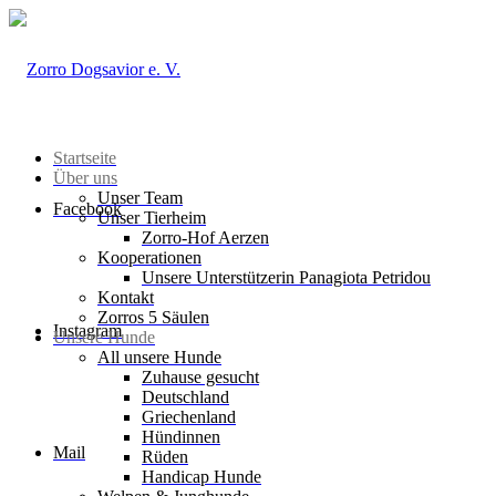
Startseite
Über uns
Unser Team
Facebook
Unser Tierheim
Zorro-Hof Aerzen
Kooperationen
Unsere Unterstützerin Panagiota Petridou
Kontakt
Zorros 5 Säulen
Instagram
Unsere Hunde
All unsere Hunde
Zuhause gesucht
Deutschland
Griechenland
Hündinnen
Mail
Rüden
Handicap Hunde