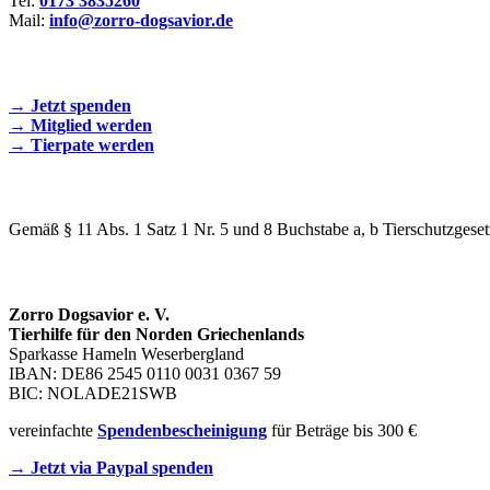
Tel:
0173 3835260
Mail:
info@zorro-dogsavior.de
SEIEN SIE AKTIV DABEI!
→ Jetzt spenden
→ Mitglied werden
→ Tierpate werden
WIR SIND EIN TIERSCHUTZVEREIN
Gemäß § 11 Abs. 1 Satz 1 Nr. 5 und 8 Buchstabe a, b Tierschutzgeset
SPENDENKONTO
Zorro Dogsavior e. V.
Tierhilfe für den Norden Griechenlands
Sparkasse Hameln Weserbergland
IBAN: DE86 2545 0110 0031 0367 59
BIC: NOLADE21SWB
vereinfachte
Spendenbescheinigung
für Beträge bis 300 €
→ Jetzt via Paypal spenden