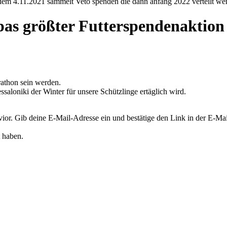
em 4.11.2021 sammelt Veto spenden die dann anfang 2022 verteilt we
pas größter Futterspendenaktion 
athon sein werden.
saloniki der Winter für unsere Schützlinge ertäglich wird.
or. Gib deine E-Mail-Adresse ein und bestätige den Link in der E-Mail
t haben.