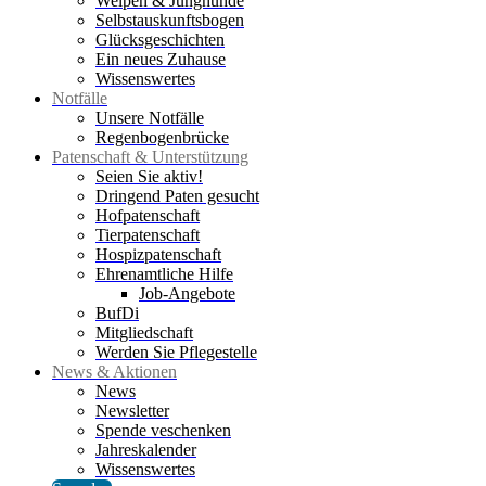
Welpen & Junghunde
Selbstauskunftsbogen
Glücksgeschichten
Ein neues Zuhause
Wissenswertes
Notfälle
Unsere Notfälle
Regenbogenbrücke
Patenschaft & Unterstützung
Seien Sie aktiv!
Dringend Paten gesucht
Hofpatenschaft
Tierpatenschaft
Hospizpatenschaft
Ehrenamtliche Hilfe
Job-Angebote
BufDi
Mitgliedschaft
Werden Sie Pflegestelle
News & Aktionen
News
Newsletter
Spende veschenken
Jahreskalender
Wissenswertes