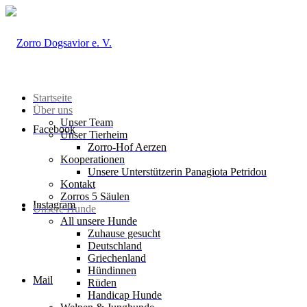
Startseite
Über uns
Unser Team
Facebook
Unser Tierheim
Zorro-Hof Aerzen
Kooperationen
Unsere Unterstützerin Panagiota Petridou
Kontakt
Zorros 5 Säulen
Instagram
Unsere Hunde
All unsere Hunde
Zuhause gesucht
Deutschland
Griechenland
Hündinnen
Mail
Rüden
Handicap Hunde