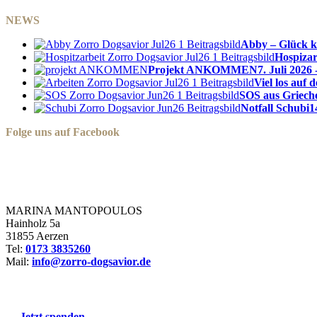
NEWS
Abby – Glück k
Hospizar
Projekt ANKOMMEN
7. Juli 2026 
Viel los auf
SOS aus Griech
Notfall Schubi
1
Folge uns auf Facebook
Zorro Dogsavior e. V.
MARINA MANTOPOULOS
Hainholz 5a
31855 Aerzen
Tel:
0173 3835260
Mail:
info@zorro-dogsavior.de
SEIEN SIE AKTIV DABEI!
→ Jetzt spenden