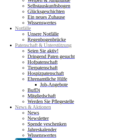
Welpen & Junghunde
Selbstauskunftsbogen
Glücksgeschichten
Ein neues Zuhause
Wissenswertes
Notfälle
Unsere Notfälle
Regenbogenbrücke
Patenschaft & Unterstützung
Seien Sie aktiv!
Dringend Paten gesucht
Hofpatenschaft
Tierpatenschaft
Hospizpatenschaft
Ehrenamtliche Hilfe
Job-Angebote
BufDi
Mitgliedschaft
Werden Sie Pflegestelle
News & Aktionen
News
Newsletter
Spende veschenken
Jahreskalender
Wissenswertes