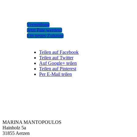
Vermittlung
Jetzt Pate werden!
Ein neues Zuhause
Teilen auf Facebook
Teilen auf Twitter
Auf Google+ teilen
Teilen auf Pinterest
Per E-Mail teilen
Zorro Dogsavior e. V.
MARINA MANTOPOULOS
Hainholz 5a
31855 Aerzen