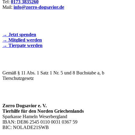
Tel:
0173 3835260
Mail:
info@zorro-dogsavior.de
SEIEN SIE AKTIV DABEI!
→ Jetzt spenden
→ Mitglied werden
→ Tierpate werden
WIR SIND EIN TIERSCHUTZVEREIN
Gemäß § 11 Abs. 1 Satz 1 Nr. 5 und 8 Buchstabe a, b
Tierschutzgesetz
SPENDENKONTO
Zorro Dogsavior e. V.
Tierhilfe für den Norden Griechenlands
Sparkasse Hameln Weserbergland
IBAN: DE86 2545 0110 0031 0367 59
BIC: NOLADE21SWB