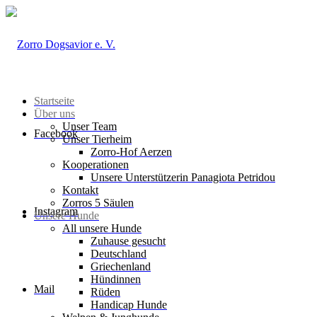
Startseite
Über uns
Unser Team
Facebook
Unser Tierheim
Zorro-Hof Aerzen
Kooperationen
Unsere Unterstützerin Panagiota Petridou
Kontakt
Zorros 5 Säulen
Instagram
Unsere Hunde
All unsere Hunde
Zuhause gesucht
Deutschland
Griechenland
Hündinnen
Mail
Rüden
Handicap Hunde