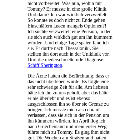
nicht vorbereitet. Was nun, wohin mit
Tommy? Er musste in eine große Klinik.
Und dann? Ich war wirklich verzweifelt.
So konnte es doch nicht zu Ende gehen.
Einschläfern lassen mangels Optionen?!
Ich suchte verzweifelt eine Pension, in der
sie sich auch wirklich gut um ihn kümmern
würden. Und einige Tage später, fand ich
sie. Er durfte nach Thessaloniki. Sie
stellten ihn dort auch in der Uniklinik vor.
Dort die niederschmetternde Diagnose:
Schiff Sherington
.
Die Ärzte hatten die Befürchtung, dass er
das nicht überleben würde. Es folgte eine
sehr schwierige Zeit für alle. Am liebsten
hätte ich ihn zu uns geholt, aber das hätte
er nie überlebt und es ist ebenso
ausgeschlossen ihn so über sie Grenze zu
bringen. Ich musste mich also darauf
verlassen, dass sie sich in der Pension um
ihn kümmern würden. Im April flog ich
nach Griechenland und mein erster Weg
führte mich zu Tommy. Es ging ihm nicht
gut. Die Wochen am Straßenrand hatten