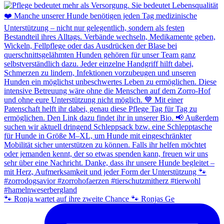
🐾 Ronja wartet auf ihre zweite Chance 🐾 Ronjas Ge