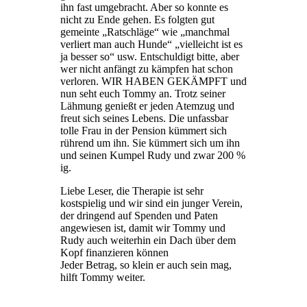
ihn fast umgebracht. Aber so konnte es
nicht zu Ende gehen. Es folgten gut
gemeinte „Ratschläge“ wie „manchmal
verliert man auch Hunde“ „vielleicht ist es
ja besser so“ usw. Entschuldigt bitte, aber
wer nicht anfängt zu kämpfen hat schon
verloren. WIR HABEN GEKÄMPFT und
nun seht euch Tommy an. Trotz seiner
Lähmung genießt er jeden Atemzug und
freut sich seines Lebens. Die unfassbar
tolle Frau in der Pension kümmert sich
rührend um ihn. Sie kümmert sich um ihn
und seinen Kumpel Rudy und zwar 200 %
ig.
Liebe Leser, die Therapie ist sehr
kostspielig und wir sind ein junger Verein,
der dringend auf Spenden und Paten
angewiesen ist, damit wir Tommy und
Rudy auch weiterhin ein Dach über dem
Kopf finanzieren können
Jeder Betrag, so klein er auch sein mag,
hilft Tommy weiter.