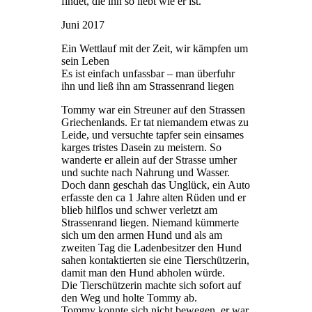
findet, die ihn so liebt wie er ist.
Juni 2017
Ein Wettlauf mit der Zeit, wir kämpfen um
sein Leben
Es ist einfach unfassbar – man überfuhr
ihn und ließ ihn am Strassenrand liegen
Tommy war ein Streuner auf den Strassen
Griechenlands. Er tat niemandem etwas zu
Leide, und versuchte tapfer sein einsames
karges tristes Dasein zu meistern. So
wanderte er allein auf der Strasse umher
und suchte nach Nahrung und Wasser.
Doch dann geschah das Unglück, ein Auto
erfasste den ca 1 Jahre alten Rüden und er
blieb hilflos und schwer verletzt am
Strassenrand liegen. Niemand kümmerte
sich um den armen Hund und als am
zweiten Tag die Ladenbesitzer den Hund
sahen kontaktierten sie eine Tierschützerin,
damit man den Hund abholen würde.
Die Tierschützerin machte sich sofort auf
den Weg und holte Tommy ab.
Tommy konnte sich nicht bewegen, er war