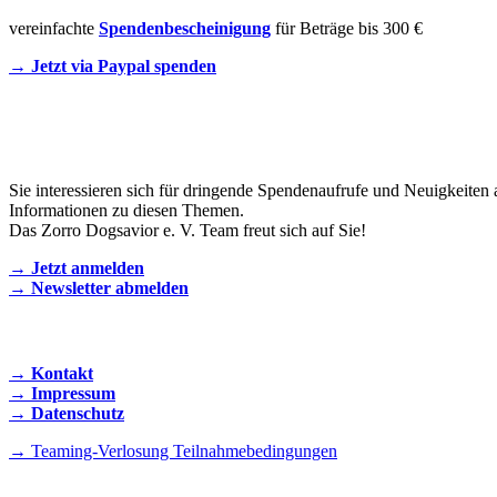
vereinfachte
Spendenbescheinigung
für Beträge bis 300 €
→ Jetzt via Paypal spenden
Newsletter
Sie interessieren sich für dringende Spendenaufrufe und Neuigkeiten 
Informationen zu diesen Themen.
Das Zorro Dogsavior e. V. Team freut sich auf Sie!
→ Jetzt anmelden
→ Newsletter abmelden
KONTAKT AUFNEHMEN
→ Kontakt
→ Impressum
→ Datenschutz
→ Teaming-Verlosung Teilnahmebedingungen
INSTAGRAM