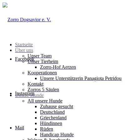
Startseite
Über uns
Unser Team
Facebook
Unser Tierheim
Zorro-Hof Aerzen
Kooperationen
Unsere Unterstützerin Panagiota Petridou
Kontakt
Zorros 5 Säulen
Instagram
Unsere Hunde
All unsere Hunde
Zuhause gesucht
Deutschland
Griechenland
Hündinnen
Mail
Rüden
Handicap Hunde