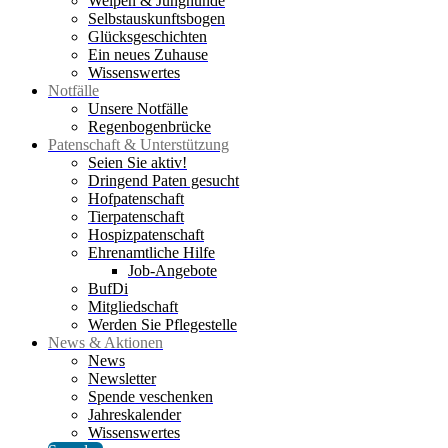
Welpen & Junghunde
Selbstauskunftsbogen
Glücksgeschichten
Ein neues Zuhause
Wissenswertes
Notfälle
Unsere Notfälle
Regenbogenbrücke
Patenschaft & Unterstützung
Seien Sie aktiv!
Dringend Paten gesucht
Hofpatenschaft
Tierpatenschaft
Hospizpatenschaft
Ehrenamtliche Hilfe
Job-Angebote
BufDi
Mitgliedschaft
Werden Sie Pflegestelle
News & Aktionen
News
Newsletter
Spende veschenken
Jahreskalender
Wissenswertes