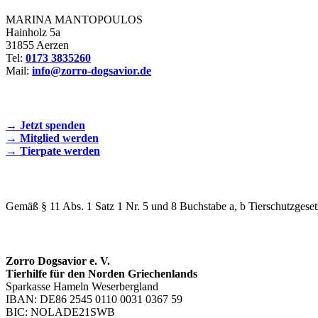
MARINA MANTOPOULOS
Hainholz 5a
31855 Aerzen
Tel:
0173 3835260
Mail:
info@zorro-dogsavior.de
SEIEN SIE AKTIV DABEI!
→ Jetzt spenden
→ Mitglied werden
→ Tierpate werden
WIR SIND EIN TIERSCHUTZVEREIN
Gemäß § 11 Abs. 1 Satz 1 Nr. 5 und 8 Buchstabe a, b Tierschutzgeset
SPENDENKONTO
Zorro Dogsavior e. V.
Tierhilfe für den Norden Griechenlands
Sparkasse Hameln Weserbergland
IBAN: DE86 2545 0110 0031 0367 59
BIC: NOLADE21SWB