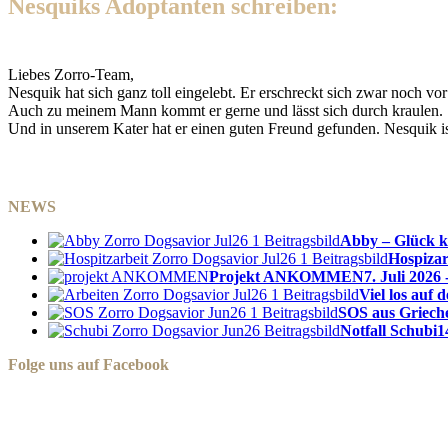
Nesquiks Adoptanten schreiben:
Liebes Zorro-Team,
Nesquik hat sich ganz toll eingelebt. Er erschreckt sich zwar noch vo
Auch zu meinem Mann kommt er gerne und lässt sich durch kraulen.
Und in unserem Kater hat er einen guten Freund gefunden. Nesquik ist
NEWS
Abby – Glück k
Hospizar
Projekt ANKOMMEN
7. Juli 2026 
Viel los auf
SOS aus Griech
Notfall Schubi
1
Folge uns auf Facebook
Zorro Dogsavior e. V.