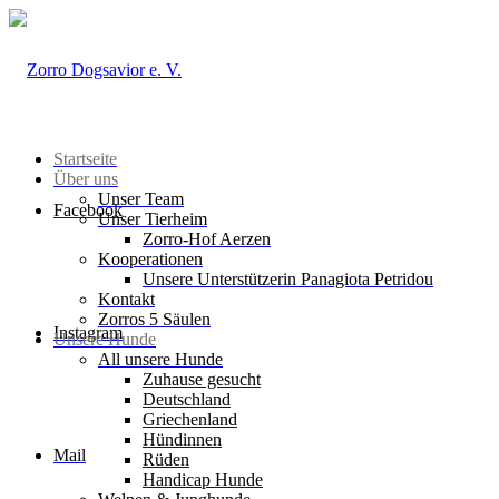
Startseite
Über uns
Unser Team
Facebook
Unser Tierheim
Zorro-Hof Aerzen
Kooperationen
Unsere Unterstützerin Panagiota Petridou
Kontakt
Zorros 5 Säulen
Instagram
Unsere Hunde
All unsere Hunde
Zuhause gesucht
Deutschland
Griechenland
Hündinnen
Mail
Rüden
Handicap Hunde