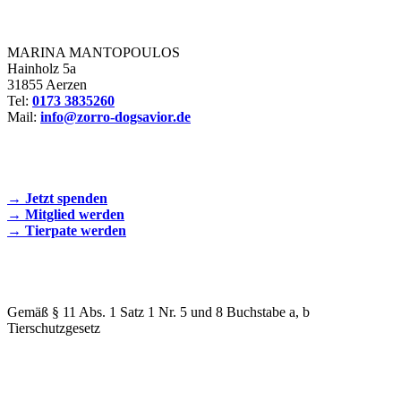
Zorro Dogsavior e. V.
MARINA MANTOPOULOS
Hainholz 5a
31855 Aerzen
Tel:
0173 3835260
Mail:
info@zorro-dogsavior.de
SEIEN SIE AKTIV DABEI!
→ Jetzt spenden
→ Mitglied werden
→ Tierpate werden
WIR SIND EIN TIERSCHUTZVEREIN
Gemäß § 11 Abs. 1 Satz 1 Nr. 5 und 8 Buchstabe a, b
Tierschutzgesetz
SPENDENKONTO