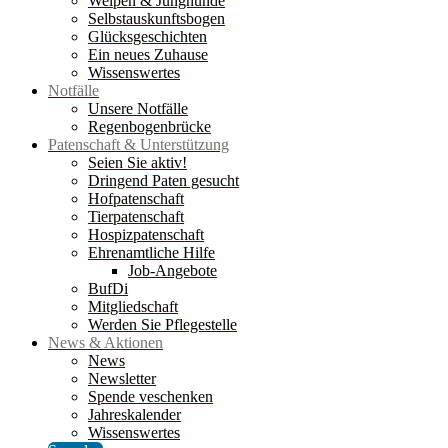
Welpen & Junghunde
Selbstauskunftsbogen
Glücksgeschichten
Ein neues Zuhause
Wissenswertes
Notfälle
Unsere Notfälle
Regenbogenbrücke
Patenschaft & Unterstützung
Seien Sie aktiv!
Dringend Paten gesucht
Hofpatenschaft
Tierpatenschaft
Hospizpatenschaft
Ehrenamtliche Hilfe
Job-Angebote
BufDi
Mitgliedschaft
Werden Sie Pflegestelle
News & Aktionen
News
Newsletter
Spende veschenken
Jahreskalender
Wissenswertes