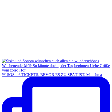
🚨 SOS – 6 TICKETS. BEVOR ES ZU SPÄT IST. Manchma