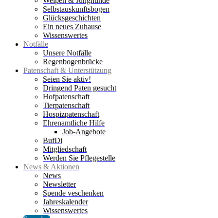
Welpen & Junghunde
Selbstauskunftsbogen
Glücksgeschichten
Ein neues Zuhause
Wissenswertes
Notfälle
Unsere Notfälle
Regenbogenbrücke
Patenschaft & Unterstützung
Seien Sie aktiv!
Dringend Paten gesucht
Hofpatenschaft
Tierpatenschaft
Hospizpatenschaft
Ehrenamtliche Hilfe
Job-Angebote
BufDi
Mitgliedschaft
Werden Sie Pflegestelle
News & Aktionen
News
Newsletter
Spende veschenken
Jahreskalender
Wissenswertes