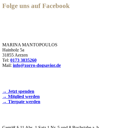
Folge uns auf Facebook
Zorro Dogsavior e. V.
MARINA MANTOPOULOS
Hainholz 5a
31855 Aerzen
Tel:
0173 3835260
Mail:
info@zorro-dogsavior.de
SEIEN SIE AKTIV DABEI!
→ Jetzt spenden
→ Mitglied werden
→ Tierpate werden
WIR SIND EIN TIERSCHUTZVEREIN
Gemäß § 11 Abs. 1 Satz 1 Nr. 5 und 8 Buchstabe a, b