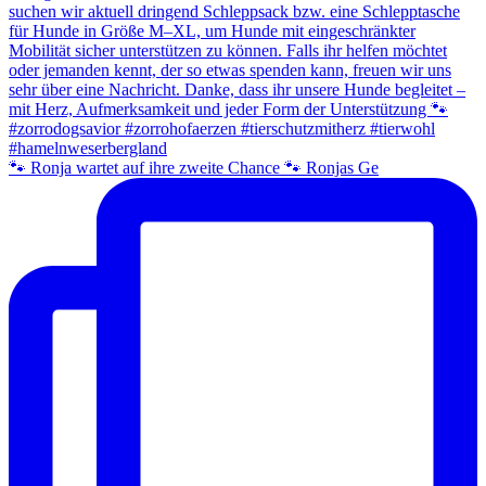
🐾 Ronja wartet auf ihre zweite Chance 🐾 Ronjas Ge