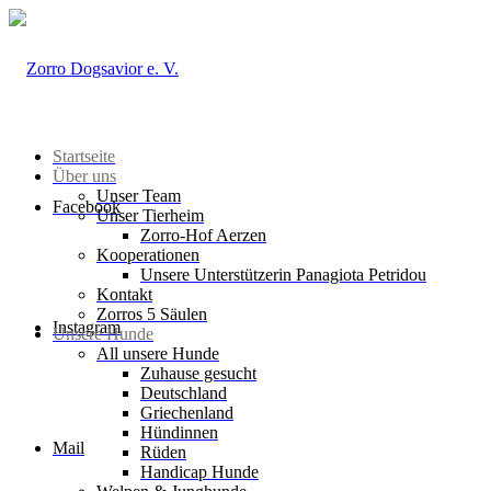
Startseite
Über uns
Unser Team
Facebook
Unser Tierheim
Zorro-Hof Aerzen
Kooperationen
Unsere Unterstützerin Panagiota Petridou
Kontakt
Zorros 5 Säulen
Instagram
Unsere Hunde
All unsere Hunde
Zuhause gesucht
Deutschland
Griechenland
Hündinnen
Mail
Rüden
Handicap Hunde