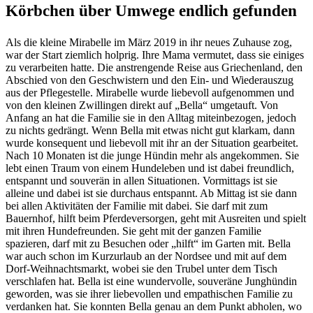
Körbchen über Umwege endlich gefunden
Als die kleine Mirabelle im März 2019 in ihr neues Zuhause zog,
war der Start ziemlich holprig. Ihre Mama vermutet, dass sie einiges
zu verarbeiten hatte. Die anstrengende Reise aus Griechenland, den
Abschied von den Geschwistern und den Ein- und Wiederauszug
aus der Pflegestelle. Mirabelle wurde liebevoll aufgenommen und
von den kleinen Zwillingen direkt auf „Bella“ umgetauft. Von
Anfang an hat die Familie sie in den Alltag miteinbezogen, jedoch
zu nichts gedrängt. Wenn Bella mit etwas nicht gut klarkam, dann
wurde konsequent und liebevoll mit ihr an der Situation gearbeitet.
Nach 10 Monaten ist die junge Hündin mehr als angekommen. Sie
lebt einen Traum von einem Hundeleben und ist dabei freundlich,
entspannt und souverän in allen Situationen. Vormittags ist sie
alleine und dabei ist sie durchaus entspannt. Ab Mittag ist sie dann
bei allen Aktivitäten der Familie mit dabei. Sie darf mit zum
Bauernhof, hilft beim Pferdeversorgen, geht mit Ausreiten und spielt
mit ihren Hundefreunden. Sie geht mit der ganzen Familie
spazieren, darf mit zu Besuchen oder „hilft“ im Garten mit. Bella
war auch schon im Kurzurlaub an der Nordsee und mit auf dem
Dorf-Weihnachtsmarkt, wobei sie den Trubel unter dem Tisch
verschlafen hat. Bella ist eine wundervolle, souveräne Junghündin
geworden, was sie ihrer liebevollen und empathischen Familie zu
verdanken hat. Sie konnten Bella genau an dem Punkt abholen, wo