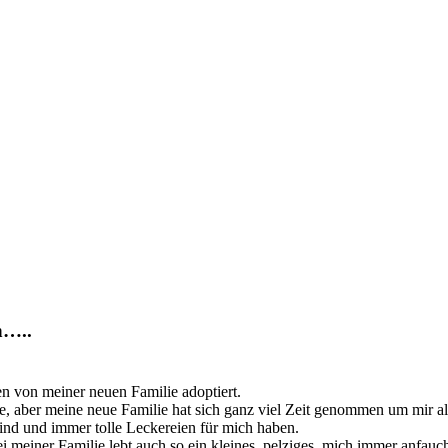
n…..
n von meiner neuen Familie adoptiert.
, aber meine neue Familie hat sich ganz viel Zeit genommen um mir all
t sind und immer tolle Leckereien für mich haben.
 meiner Familie lebt auch so ein kleines, pelziges, mich immer anfau