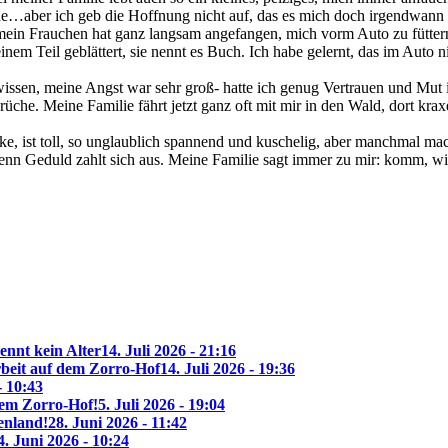
che…aber ich geb die Hoffnung nicht auf, das es mich doch irgendwann l
mein Frauchen hat ganz langsam angefangen, mich vorm Auto zu fütter
nem Teil geblättert, sie nennt es Buch. Ich habe gelernt, das im Auto n
issen, meine Angst war sehr groß- hatte ich genug Vertrauen und Mut 
üche. Meine Familie fährt jetzt ganz oft mit mir in den Wald, dort 
ke, ist toll, so unglaublich spannend und kuschelig, aber manchmal ma
 denn Geduld zahlt sich aus. Meine Familie sagt immer zu mir: komm, 
ennt kein Alter
14. Juli 2026 - 21:16
beit auf dem Zorro-Hof
14. Juli 2026 - 19:36
- 10:43
 dem Zorro-Hof!
5. Juli 2026 - 19:04
enland!
28. Juni 2026 - 11:42
4. Juni 2026 - 10:24