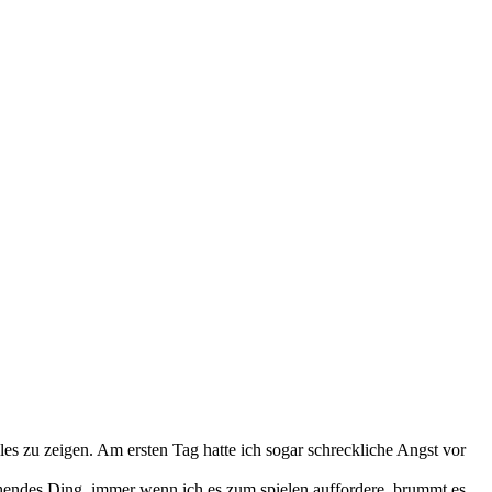
es zu zeigen. Am ersten Tag hatte ich sogar schreckliche Angst vor
chendes Ding, immer wenn ich es zum spielen auffordere, brummt es