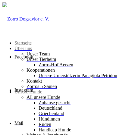
Startseite
Über uns
Unser Team
Facebook
Unser Tierheim
Zorro-Hof Aerzen
Kooperationen
Unsere Unterstützerin Panagiota Petridou
Kontakt
Zorros 5 Säulen
Instagram
Unsere Hunde
All unsere Hunde
Zuhause gesucht
Deutschland
Griechenland
Hündinnen
Mail
Rüden
Handicap Hunde