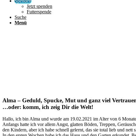
Spenden
Jetzt spenden
Futterspende
Suche
Menü
Alma – Geduld, Spucke, Mut und ganz viel Vertraue
…oder: komm, ich zeig Dir die Welt!
Hallo, ich bin Alma und wurde am 19.02.2021 im Alter von 6 Monate
Anfangs hatte ich vor allem Angst, glatten Böden, Treppen, Geräusche
den Kindern, aber ich habe schnell gelernt, das sie total lieb und net
In den ersten Wochen habe ich das Haus und den Garten erkundet. Bei