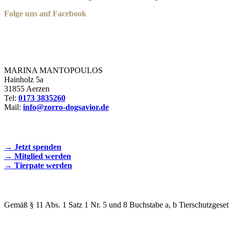
Folge uns auf Facebook
Zorro Dogsavior e. V.
MARINA MANTOPOULOS
Hainholz 5a
31855 Aerzen
Tel:
0173 3835260
Mail:
info@zorro-dogsavior.de
SEIEN SIE AKTIV DABEI!
→ Jetzt spenden
→ Mitglied werden
→ Tierpate werden
WIR SIND EIN TIERSCHUTZVEREIN
Gemäß § 11 Abs. 1 Satz 1 Nr. 5 und 8 Buchstabe a, b Tierschutzgeset
SPENDENKONTO