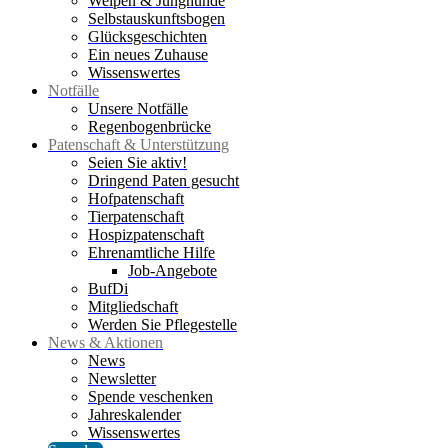
Welpen & Junghunde
Selbstauskunftsbogen
Glücksgeschichten
Ein neues Zuhause
Wissenswertes
Notfälle
Unsere Notfälle
Regenbogenbrücke
Patenschaft & Unterstützung
Seien Sie aktiv!
Dringend Paten gesucht
Hofpatenschaft
Tierpatenschaft
Hospizpatenschaft
Ehrenamtliche Hilfe
Job-Angebote
BufDi
Mitgliedschaft
Werden Sie Pflegestelle
News & Aktionen
News
Newsletter
Spende veschenken
Jahreskalender
Wissenswertes