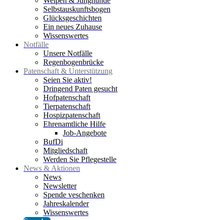
Welpen & Junghunde
Selbstauskunftsbogen
Glücksgeschichten
Ein neues Zuhause
Wissenswertes
Notfälle
Unsere Notfälle
Regenbogenbrücke
Patenschaft & Unterstützung
Seien Sie aktiv!
Dringend Paten gesucht
Hofpatenschaft
Tierpatenschaft
Hospizpatenschaft
Ehrenamtliche Hilfe
Job-Angebote
BufDi
Mitgliedschaft
Werden Sie Pflegestelle
News & Aktionen
News
Newsletter
Spende veschenken
Jahreskalender
Wissenswertes