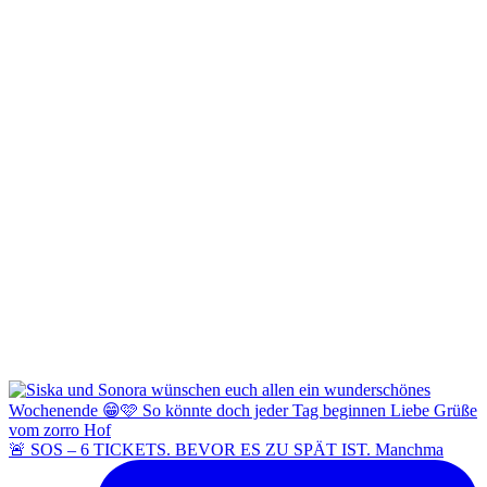
🚨 SOS – 6 TICKETS. BEVOR ES ZU SPÄT IST. Manchma