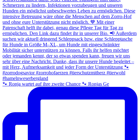
🐾 Ronja wartet auf ihre zweite Chance 🐾 Ronjas Ge