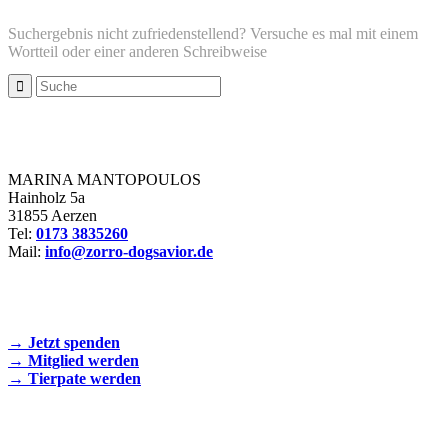
Suchergebnis nicht zufriedenstellend? Versuche es mal mit einem
Wortteil oder einer anderen Schreibweise
Zorro Dogsavior e. V.
MARINA MANTOPOULOS
Hainholz 5a
31855 Aerzen
Tel:
0173 3835260
Mail:
info@zorro-dogsavior.de
SEIEN SIE AKTIV DABEI!
→ Jetzt spenden
→ Mitglied werden
→ Tierpate werden
WIR SIND EIN TIERSCHUTZVEREIN