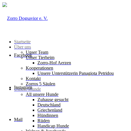
Startseite
Über uns
Unser Team
Facebook
Unser Tierheim
Zorro-Hof Aerzen
Kooperationen
Unsere Unterstützerin Panagiota Petridou
Kontakt
Zorros 5 Säulen
Instagram
Unsere Hunde
All unsere Hunde
Zuhause gesucht
Deutschland
Griechenland
Hündinnen
Mail
Rüden
Handicap Hunde