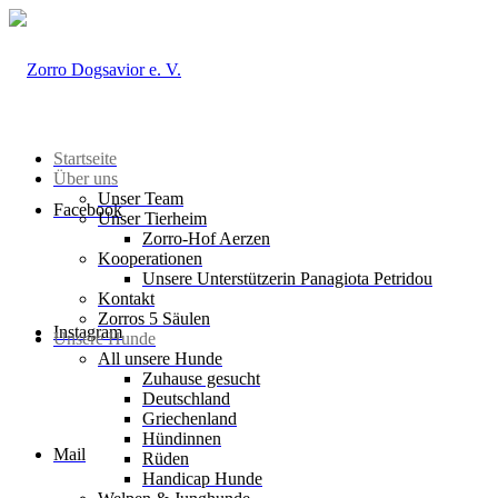
Startseite
Über uns
Unser Team
Facebook
Unser Tierheim
Zorro-Hof Aerzen
Kooperationen
Unsere Unterstützerin Panagiota Petridou
Kontakt
Zorros 5 Säulen
Instagram
Unsere Hunde
All unsere Hunde
Zuhause gesucht
Deutschland
Griechenland
Hündinnen
Mail
Rüden
Handicap Hunde