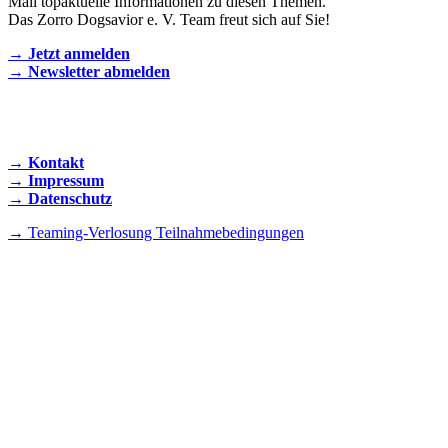
Mail topaktuelle Informationen zu diesen Themen.
Das Zorro Dogsavior e. V. Team freut sich auf Sie!
→ Jetzt anmelden
→ Newsletter abmelden
KONTAKT AUFNEHMEN
→ Kontakt
→ Impressum
→ Datenschutz
→ Teaming-Verlosung Teilnahmebedingungen
INSTAGRAM