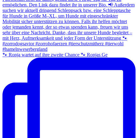
🐾 Ronja wartet auf ihre zweite Chance 🐾 Ronjas Ge