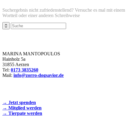
Suchergebnis nicht zufriedenstellend? Versuche es mal mit einem
Wortteil oder einer anderen Schreibweise
Zorro Dogsavior e. V.
MARINA MANTOPOULOS
Hainholz 5a
31855 Aerzen
Tel:
0173 3835260
Mail:
info@zorro-dogsavior.de
SEIEN SIE AKTIV DABEI!
→ Jetzt spenden
→ Mitglied werden
→ Tierpate werden
WIR SIND EIN TIERSCHUTZVEREIN