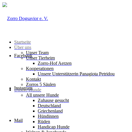
Startseite
Über uns
Unser Team
Facebook
Unser Tierheim
Zorro-Hof Aerzen
Kooperationen
Unsere Unterstützerin Panagiota Petridou
Kontakt
Zorros 5 Säulen
Instagram
Unsere Hunde
All unsere Hunde
Zuhause gesucht
Deutschland
Griechenland
Hündinnen
Mail
Rüden
Handicap Hunde