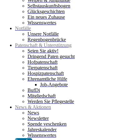
Welpen & Junghunde
Selbstauskunftsbogen
Glücksgeschichten
Ein neues Zuhause
Wissenswertes
Notfälle
Unsere Notfälle
Regenbogenbrücke
Patenschaft & Unterstützung
Seien Sie aktiv!
Dringend Paten gesucht
Hofpatenschaft
Tierpatenschaft
Hospizpatenschaft
Ehrenamtliche Hilfe
Job-Angebote
BufDi
Mitgliedschaft
Werden Sie Pflegestelle
News & Aktionen
News
Newsletter
Spende veschenken
Jahreskalender
Wissenswertes